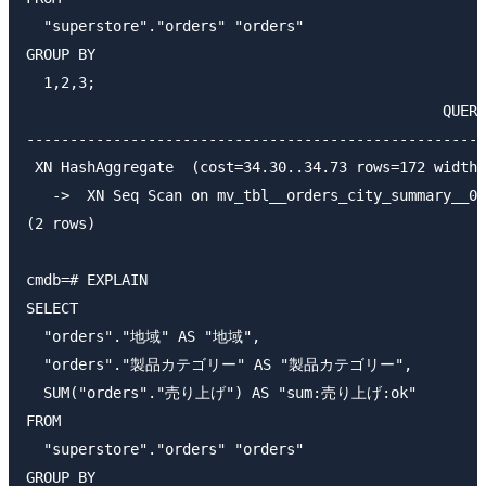
  "superstore"."orders" "orders"

GROUP BY

  1,2,3;

                                                QUERY
-----------------------------------------------------
 XN HashAggregate  (cost=34.30..34.73 rows=172 width=
   ->  XN Seq Scan on mv_tbl__orders_city_summary__0 
(2 rows)

cmdb=# EXPLAIN

SELECT

  "orders"."地域" AS "地域",

  "orders"."製品カテゴリー" AS "製品カテゴリー",

  SUM("orders"."売り上げ") AS "sum:売り上げ:ok"

FROM

  "superstore"."orders" "orders"

GROUP BY
