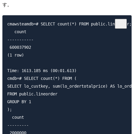
す。
cmawsteamdb=# SELECT count(*) FROM public.lineorder;

   count

-----------

 600037902

(1 row)

Time: 1613.185 ms (00:01.613)

cmdb=# SELECT count(*) FROM (

SELECT lo_custkey, sum(lo_ordertotalprice) AS lo_orde
FROM public.lineorder

GROUP BY 1

);

  count

---------

 2000000
