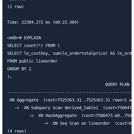
(1 row)

Time: 22384.272 ms (00:22.384)

cmdb=# EXPLAIN

SELECT count(*) FROM (

SELECT lo_custkey, sum(lo_ordertotalprice) AS lo_orde
FROM public.lineorder

GROUP BY 1

);

                                         QUERY PLAN

-----------------------------------------------------
 XN Aggregate  (cost=7525363.31..7525363.31 rows=1 wi
   ->  XN Subquery Scan derived_table1  (cost=7500473
         ->  XN HashAggregate  (cost=7500473.60..7500
               ->  XN Seq Scan on lineorder  (cost=0.
(4 rows)
