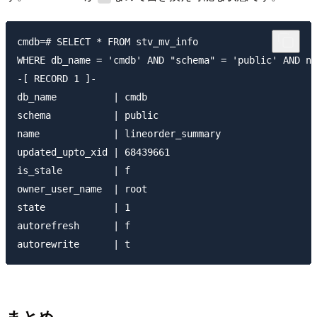
cmdb=# SELECT * FROM stv_mv_info

WHERE db_name = 'cmdb' AND "schema" = 'public' AND na
-[ RECORD 1 ]-

db_name          | cmdb

schema           | public

name             | lineorder_summary

updated_upto_xid | 68439661

is_stale         | f

owner_user_name  | root

state            | 1

autorefresh      | f

まとめ