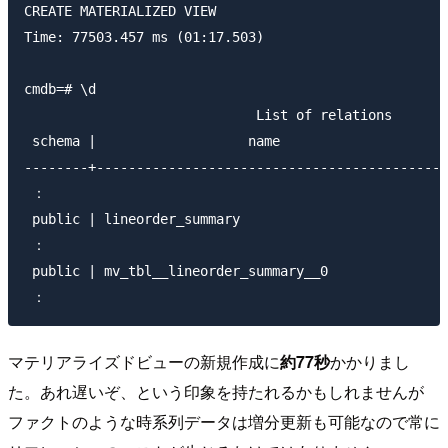
CREATE MATERIALIZED VIEW

Time: 77503.457 ms (01:17.503)

cmdb=# \d

                             List of relations

 schema |                   name                    |
--------+-------------------------------------------+
 ：

 public | lineorder_summary                         |
 ：

 public | mv_tbl__lineorder_summary__0              |
マテリアライズドビューの新規作成に
約77秒
かかりまし
た。あれ遅いぞ、という印象を持たれるかもしれませんが
ファクトのような時系列データは増分更新も可能なので常に