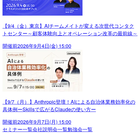
【9/4（金）東京】AIチームメイトが変える次世代コンタク
トセンター～顧客体験向上とオペレーション改革の最前線～
開催前
2026年9月4日(金) 15:00
【9/7（月）】Anthropic登壇！AIによる自治体業務効率化の
具体例ーSkillsで広がるClaudeの使い方ー
開催前
2026年9月7日(月) 15:00
セミナー一覧
会社説明会一覧
勉強会一覧