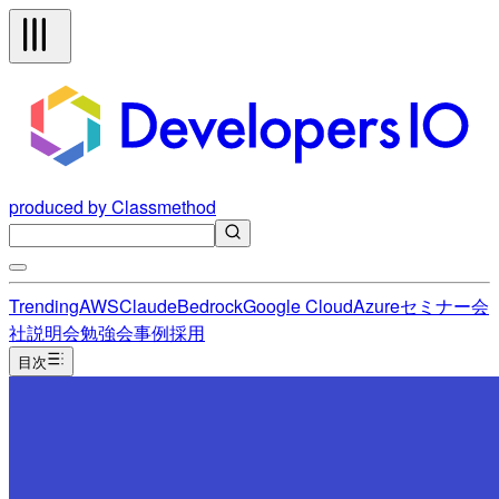
produced by Classmethod
Trending
AWS
Claude
Bedrock
Google Cloud
Azure
セミナー
会
社説明会
勉強会
事例
採用
目次