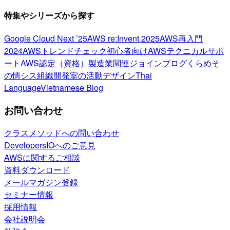
特集やシリーズから探す
Google Cloud Next ’25
AWS re:Invent 2025
AWS再入門
2024
AWSトレンドチェック
初心者向け
AWSテクニカルサポ
ート
AWS認定（資格）
製造業関連
ジョインブログ
くらめそ
の情シス
組織開発室の活動
デザイン
Thai
Language
Vietnamese Blog
お問い合わせ
クラスメソッドへの問い合わせ
DevelopersIOへのご意見
AWSに関するご相談
資料ダウンロード
メールマガジン登録
セミナー情報
採用情報
会社説明会