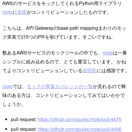
AWSのサービスをモックしてくれるPython用ライブラリ
moto
に
岩田
がコントリビューションしたものです。
こちらは、API Gatewayのbase path mappingまわりのモッ
ク実装で計5つのPRを挙げています。すごいですね。
数あるAWSサービスのモックツールの中でも、
moto
は一番
シンプルに組み込めるので、とても重宝しています。 かね
てよりコントリビューションしている
岩田氏
には感謝です。
moto
では、
モックの実装カバレッジの一覧
が見れるので興
味のある方は、コントリビューションしてみてはいかかで
しょうか。
pull request:
https://github.com/spulec/moto/pull/4475
pull request:
https://github.com/spulec/moto/pull/4496