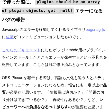
で使った際に、
plugins should be an array
エラーになる
of plugin objects, got [null]
バグの報告
Javascriptのエラーを検知してくれるライブラリ
bugsnag-js
に
佐藤
がコントリビューションしたものです。
こちらのドキュメント
にしたがってLambda用のプラグイン
をインストールしたところエラーが発生するという不具合を
報告しています。こちらは既に修正済みとなっています。
OSSでIssueを報告する際は、言語も文化も違う人とのテキ
ストコミュニケーションになるため、報告にも一定以上の
品
質
が必要だと思います。 「情報量は適切か？」「問題の切
り分けはできているか？」「再現性はあるか？」など、
レ
ビューワーへの負担をなるべく減らす
のが重要だと思いま