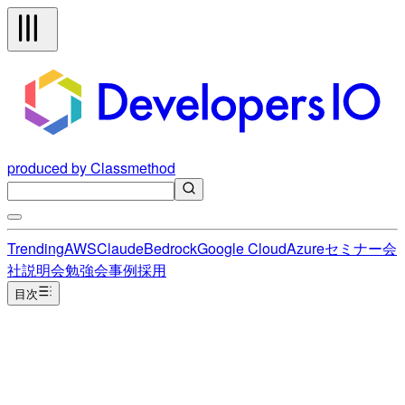
produced by Classmethod
Trending
AWS
Claude
Bedrock
Google Cloud
Azure
セミナー
会
社説明会
勉強会
事例
採用
目次