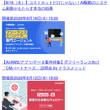
【8/18（火）】コストカットだけじゃない！AI駆動のシステ
ム刷新がもたらす本当の効果
開催前
2026年8月18日(火) 15:00
【AI/AWS/アプリ/データ案件特集】ITフリーランス向け
「CMパートナーズ」 説明会 by クラスメソッド
開催前
2026年8月12日(水) 19:00