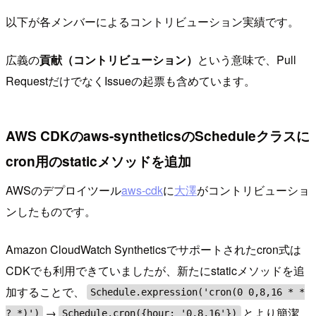
以下が各メンバーによるコントリビューション実績です。
広義の
貢献（コントリビューション）
という意味で、Pull
RequestだけでなくIssueの起票も含めています。
AWS CDKのaws-syntheticsのScheduleクラスに
cron用のstaticメソッドを追加
AWSのデプロイツール
aws-cdk
に
大澤
がコントリビューショ
ンしたものです。
Amazon CloudWatch Syntheticsでサポートされたcron式は
CDKでも利用できていましたが、新たにstaticメソッドを追
加することで、
Schedule.expression('cron(0 0,8,16 * *
→
とより簡潔
? *)')
Schedule.cron({hour: '0,8,16'})