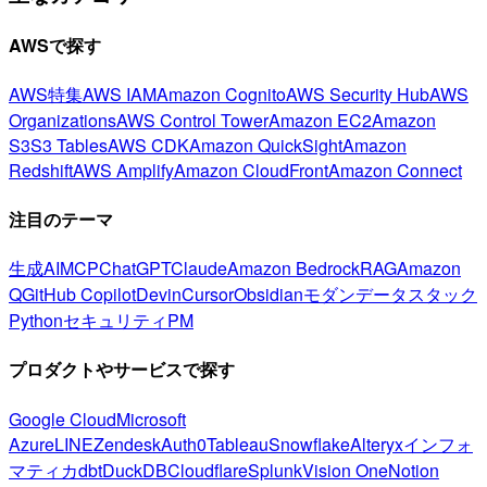
AWSで探す
AWS特集
AWS IAM
Amazon Cognito
AWS Security Hub
AWS
Organizations
AWS Control Tower
Amazon EC2
Amazon
S3
S3 Tables
AWS CDK
Amazon QuickSight
Amazon
Redshift
AWS Amplify
Amazon CloudFront
Amazon Connect
注目のテーマ
生成AI
MCP
ChatGPT
Claude
Amazon Bedrock
RAG
Amazon
Q
GitHub Copilot
Devin
Cursor
Obsidian
モダンデータスタック
Python
セキュリティ
PM
プロダクトやサービスで探す
Google Cloud
Microsoft
Azure
LINE
Zendesk
Auth0
Tableau
Snowflake
Alteryx
インフォ
マティカ
dbt
DuckDB
Cloudflare
Splunk
Vision One
Notion