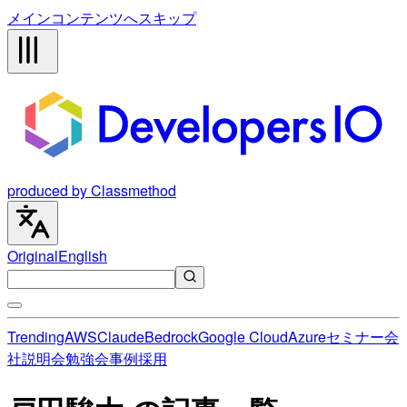
メインコンテンツへスキップ
produced by Classmethod
Original
English
Trending
AWS
Claude
Bedrock
Google Cloud
Azure
セミナー
会
社説明会
勉強会
事例
採用