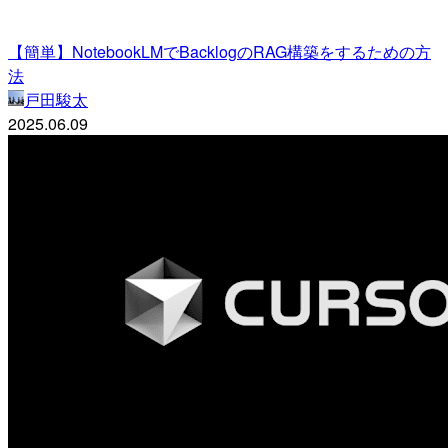
【簡単】NotebookLMでBacklogのRAG構築をするための方
法
戸田駿太
2025.06.09