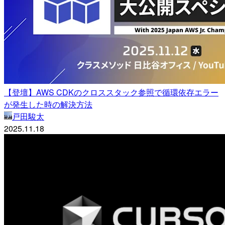
【登壇】AWS CDKのクロススタック参照で循環依存エラー
が発生した時の解決方法
戸田駿太
2025.11.18