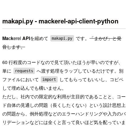
makapi.py - mackerel-api-client-python
Ma
c
k
erel
API
を縮めて
です。
「まかぴ」と発
makapi.py
音します。
60 行程度のコードなので見て頂いたほうが早いのですが、
単に
へ渡す処理をラップしているだけです。別
requests
ファイルにおいて
してもらってもいいし、コピペ
import
して埋め込んでも構いません。
ただし、社内での限定的な利用が主目的であることと、コー
ド自体の見通しの問題（長くしたくない）という設計思想上
の問題から、例外処理などのエラーハンドリングや入力のバ
リデーションなどには全くと言って良いほど気を配っていま