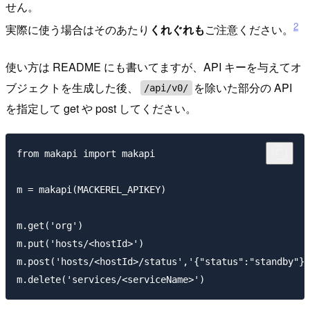
せん。
2
実際に使う場合はそのあたり
くれぐれも
ご注意ください。
使い方は README にも書いてますが、API キーを与えてオ
ブジェクトを生成した後、
を除いた部分の API
/api/v0/
を指定して get や post してください。
from makapi import makapi

m = makapi(MACKEREL_APIKEY)

m.get('org')

m.put('hosts/<hostId>')

m.post('hosts/<hostId>/status','{"status":"standby"}'