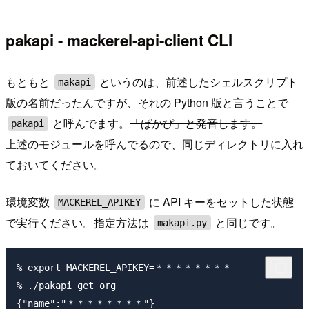
pakapi - mackerel-api-client CLI
もともと
というのは、前述したシェルスクリプト
makapi
版の名前だったんですが、それの Python 版と言うことで
と呼んでます。
「ぱかぴ」と発音します。
pakapi
上述のモジュールを呼んでるので、同じディレクトリに入れ
ておいてください。
環境変数
に API キーをセットした状態
MACKEREL_APIKEY
で実行ください。指定方法は
と同じです。
makapi.py
% export MACKEREL_APIKEY=＊＊＊＊＊＊＊＊

% ./pakapi get org
