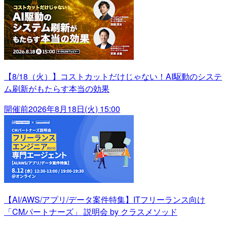
【8/18（火）】コストカットだけじゃない！AI駆動のシステ
ム刷新がもたらす本当の効果
開催前
2026年8月18日(火) 15:00
【AI/AWS/アプリ/データ案件特集】ITフリーランス向け
「CMパートナーズ」 説明会 by クラスメソッド