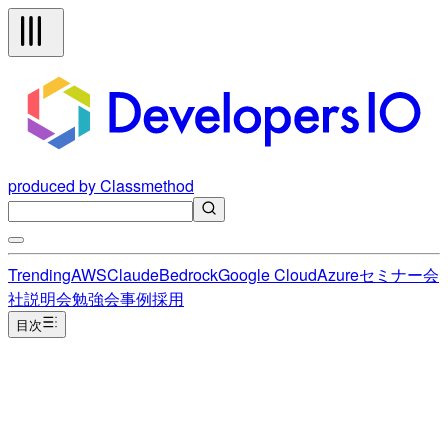
produced by Classmethod
Trending
AWS
Claude
Bedrock
Google Cloud
Azure
セミナー
会
社説明会
勉強会
事例
採用
目次