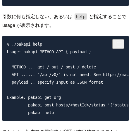
引数に何も指定しない、あるいは
と指定することで
help
usage が表示されます。
% ./pakapi help

Usage: pakapi METHOD API { payload }

  METHOD ... get / put / post / delete

  API ...... '/api/v0/' is not need. See https://mack
  payload .. specify Input as JSON format

Example: pakapi get org

         pakapi post hosts/<hostId>/status '{"status"