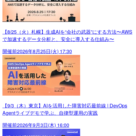
【8/25（火）札幌】生成AIを“会社の武器”にする方法〜AWS
で加速するデータ分析と、安全に導入する仕組み〜
開催前
2026年8月25日(火) 17:30
【9/3（木）東京】AIを活用した障害対応最前線 | DevOps
Agentライブデモで学ぶ、自律型運用の実践
開催前
2026年9月3日(木) 16:00