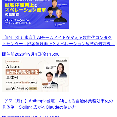
【9/4（金）東京】AIチームメイトが変える次世代コンタク
トセンター～顧客体験向上とオペレーション改革の最前線～
開催前
2026年9月4日(金) 15:00
【9/7（月）】Anthropic登壇！AIによる自治体業務効率化の
具体例ーSkillsで広がるClaudeの使い方ー