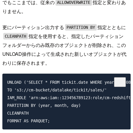
でもここまでは、従来の
指定と変わりあ
ALLOWOVERWRITE
りません。
更にパーティション出力する
指定とともに
PARTITION BY
指定を使用すると、指定したパーティション
CLEANPATH
フォルダーからのみ既存のオブジェクトが削除され、この
UNLOAD操作によって生成された新しいオブジェクトが代
わりに保存されます。
UNLOAD ('SELECT * FROM tickit.date WHERE year = 2008 
TO 's3://cm-bucket/datalake/tickit/sales/'

IAM_ROLE 'arn:aws:iam::123456789123:role/cm-redshift-
PARTITION BY (year, month, day)

CLEANPATH
