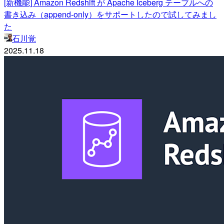
[新機能] Amazon Redshift が Apache Iceberg テーブルへの
書き込み（append-only）をサポートしたので試してみまし
た
石川覚
2025.11.18