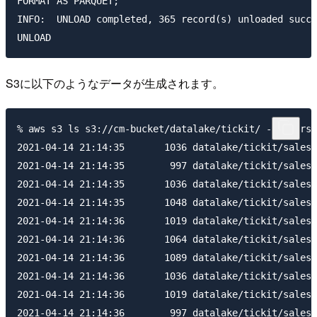
FORMAT AS PARQUET;

INFO:  UNLOAD completed, 365 record(s) unloaded succe
S3に以下のようなデータが生成されます。
% aws s3 ls s3://cm-bucket/datalake/tickit/ --recursi
2021-04-14 21:14:35       1036 datalake/tickit/sales/
2021-04-14 21:14:35        997 datalake/tickit/sales/
2021-04-14 21:14:35       1036 datalake/tickit/sales/
2021-04-14 21:14:35       1048 datalake/tickit/sales/
2021-04-14 21:14:36       1019 datalake/tickit/sales/
2021-04-14 21:14:36       1064 datalake/tickit/sales/
2021-04-14 21:14:36       1089 datalake/tickit/sales/
2021-04-14 21:14:36       1036 datalake/tickit/sales/
2021-04-14 21:14:36       1019 datalake/tickit/sales/
2021-04-14 21:14:36        997 datalake/tickit/sales/