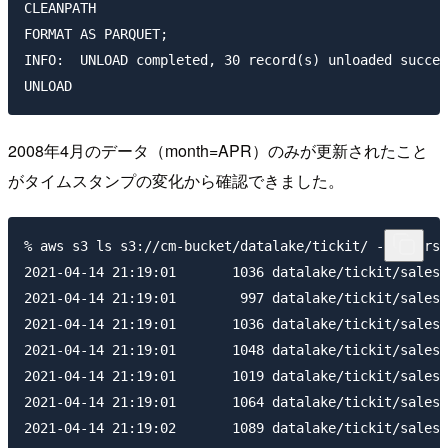
CLEANPATH

FORMAT AS PARQUET;

INFO:  UNLOAD completed, 30 record(s) unloaded succes
2008年4月のデータ（month=APR）のみが更新されたこと
がタイムスタンプの変化から確認できました。
% aws s3 ls s3://cm-bucket/datalake/tickit/ --recursi
2021-04-14 21:19:01       1036 datalake/tickit/sales/
2021-04-14 21:19:01        997 datalake/tickit/sales/
2021-04-14 21:19:01       1036 datalake/tickit/sales/
2021-04-14 21:19:01       1048 datalake/tickit/sales/
2021-04-14 21:19:01       1019 datalake/tickit/sales/
2021-04-14 21:19:01       1064 datalake/tickit/sales/
2021-04-14 21:19:02       1089 datalake/tickit/sales/