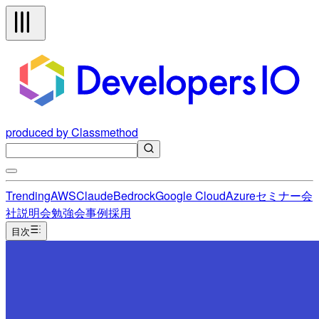
produced by Classmethod
Trending
AWS
Claude
Bedrock
Google Cloud
Azure
セミナー
会
社説明会
勉強会
事例
採用
目次