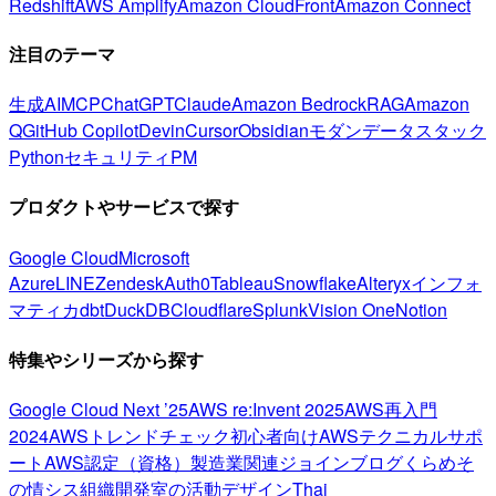
Redshift
AWS Amplify
Amazon CloudFront
Amazon Connect
注目のテーマ
生成AI
MCP
ChatGPT
Claude
Amazon Bedrock
RAG
Amazon
Q
GitHub Copilot
Devin
Cursor
Obsidian
モダンデータスタック
Python
セキュリティ
PM
プロダクトやサービスで探す
Google Cloud
Microsoft
Azure
LINE
Zendesk
Auth0
Tableau
Snowflake
Alteryx
インフォ
マティカ
dbt
DuckDB
Cloudflare
Splunk
Vision One
Notion
特集やシリーズから探す
Google Cloud Next ’25
AWS re:Invent 2025
AWS再入門
2024
AWSトレンドチェック
初心者向け
AWSテクニカルサポ
ート
AWS認定（資格）
製造業関連
ジョインブログ
くらめそ
の情シス
組織開発室の活動
デザイン
Thai