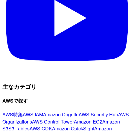
主なカテゴリ
AWSで探す
AWS特集
AWS IAM
Amazon Cognito
AWS Security Hub
AWS
Organizations
AWS Control Tower
Amazon EC2
Amazon
S3
S3 Tables
AWS CDK
Amazon QuickSight
Amazon