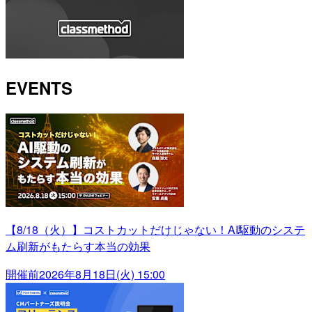
EVENTS
【8/18（火）】コストカットだけじゃない！AI駆動のシステ
ム刷新がもたらす本当の効果
開催前
2026年8月18日(火) 15:00