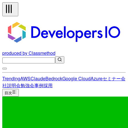
produced by Classmethod
Trending
AWS
Claude
Bedrock
Google Cloud
Azure
セミナー
会
社説明会
勉強会
事例
採用
目次