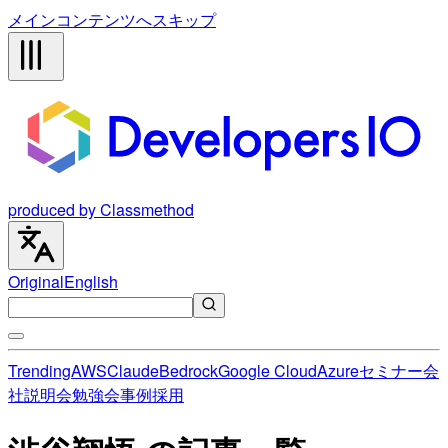
メインコンテンツへスキップ
produced by Classmethod
Original
English
Trending
AWS
Claude
Bedrock
Google Cloud
Azure
セミナー
会
社説明会
勉強会
事例
採用