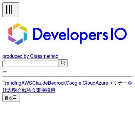
produced by Classmethod
Trending
AWS
Claude
Bedrock
Google Cloud
Azure
セミナー
会
社説明会
勉強会
事例
採用
目次