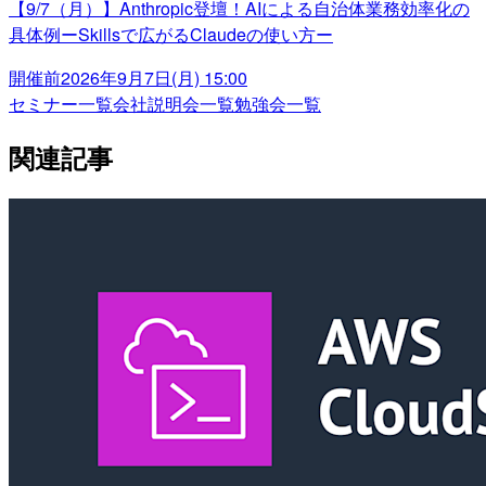
【9/7（月）】Anthropic登壇！AIによる自治体業務効率化の
具体例ーSkillsで広がるClaudeの使い方ー
開催前
2026年9月7日(月) 15:00
セミナー一覧
会社説明会一覧
勉強会一覧
関連記事