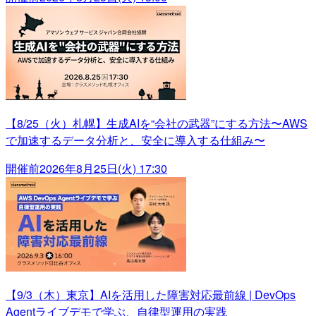
【8/25（火）札幌】生成AIを“会社の武器”にする方法〜AWS
で加速するデータ分析と、安全に導入する仕組み〜
開催前
2026年8月25日(火) 17:30
【9/3（木）東京】AIを活用した障害対応最前線 | DevOps
Agentライブデモで学ぶ、自律型運用の実践