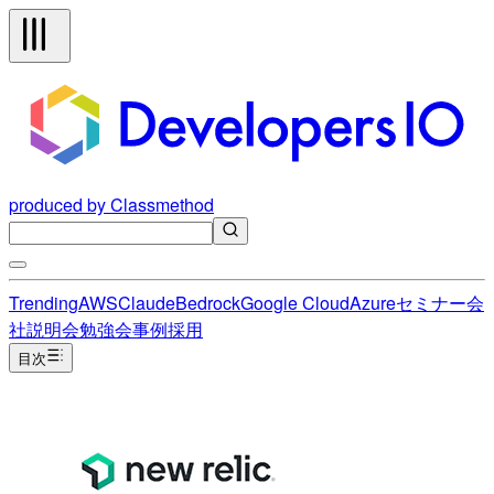
produced by Classmethod
Trending
AWS
Claude
Bedrock
Google Cloud
Azure
セミナー
会
社説明会
勉強会
事例
採用
目次