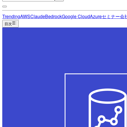
Trending
AWS
Claude
Bedrock
Google Cloud
Azure
セミナー
会
目次