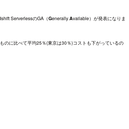
 ServerlessのGA（
G
enerally
A
vailable）が発表になりま
表したものに比べて平均25％(東京は30％)コストも下がっているの