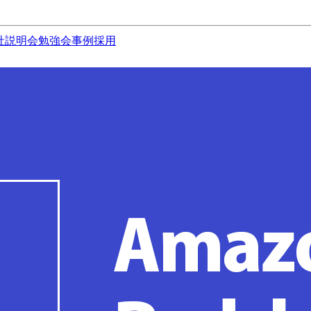
社説明会
勉強会
事例
採用