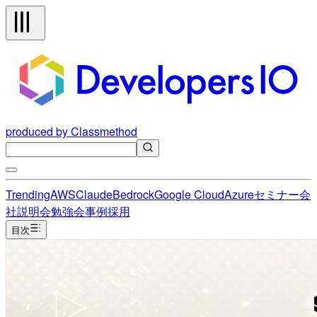
produced by Classmethod
Trending
AWS
Claude
Bedrock
Google Cloud
Azure
セミナー
会
社説明会
勉強会
事例
採用
目次