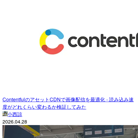
ContentfulのアセットCDNで画像配信を最適化 - 読み込み速
度がどれくらい変わるか検証してみた
小西諒
2026.04.28