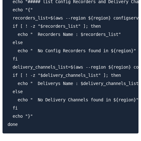
  echo "##### list Config Recorders and Delivery Chan
  echo "{"

  recorders_list=$(aws --region ${region} configservi
  if [ ! -z "$recorders_list" ]; then

    echo "  Recorders Name : $recorders_list"

  else

    echo "  No Config Recorders found in ${region}"

  fi

  delivery_channels_list=$(aws --region ${region} con
  if [ ! -z "$delivery_channels_list" ]; then

    echo "  Deliverys Name : $delivery_channels_list"

  else

    echo "  No Delivery Channels found in ${region}"

  fi

  echo "}"
