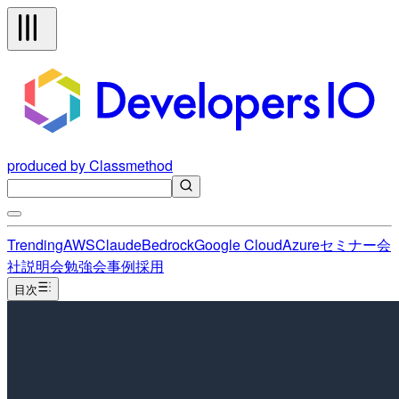
produced by Classmethod
Trending
AWS
Claude
Bedrock
Google Cloud
Azure
セミナー
会
社説明会
勉強会
事例
採用
目次