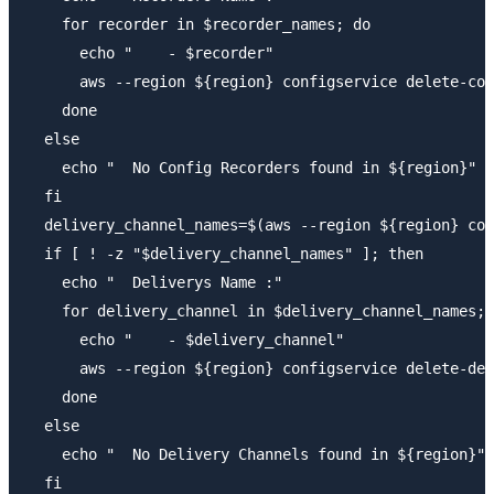
    for recorder in $recorder_names; do

      echo "    - $recorder"

      aws --region ${region} configservice delete-con
    done

  else

    echo "  No Config Recorders found in ${region}"

  fi

  delivery_channel_names=$(aws --region ${region} con
  if [ ! -z "$delivery_channel_names" ]; then

    echo "  Deliverys Name :"

    for delivery_channel in $delivery_channel_names; 
      echo "    - $delivery_channel"

      aws --region ${region} configservice delete-del
    done

  else

    echo "  No Delivery Channels found in ${region}"

  fi
