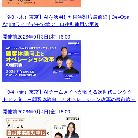
【9/3（木）東京】AIを活用した障害対応最前線 | DevOps
Agentライブデモで学ぶ、自律型運用の実践
開催前
2026年9月3日(木) 16:00
【9/4（金）東京】AIチームメイトが変える次世代コンタク
トセンター～顧客体験向上とオペレーション改革の最前線～
開催前
2026年9月4日(金) 15:00