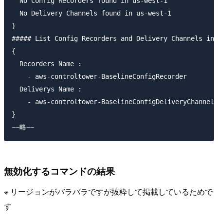
  No Config Recorders found in us-west-1

  No Delivery Channels found in us-west-1

}

##### List Config Recorders and Delivery Channels in 
{

  Recorders Name :

    - aws-controltower-BaselineConfigRecorder

  Deliverys Name :

    - aws-controltower-BaselineConfigDeliveryChannel

}

無効化するコマンドの結果
※ リージョンがバラバラですが抜粋して掲載しているためで
す