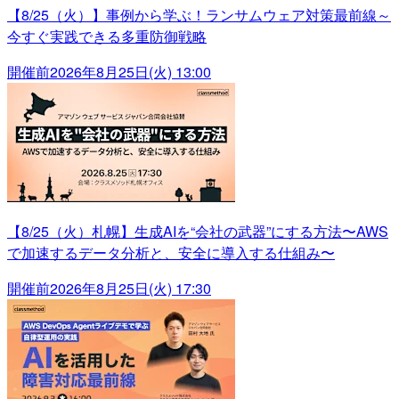
【8/25（火）】事例から学ぶ！ランサムウェア対策最前線～
今すぐ実践できる多重防御戦略
開催前
2026年8月25日(火) 13:00
【8/25（火）札幌】生成AIを“会社の武器”にする方法〜AWS
で加速するデータ分析と、安全に導入する仕組み〜
開催前
2026年8月25日(火) 17:30