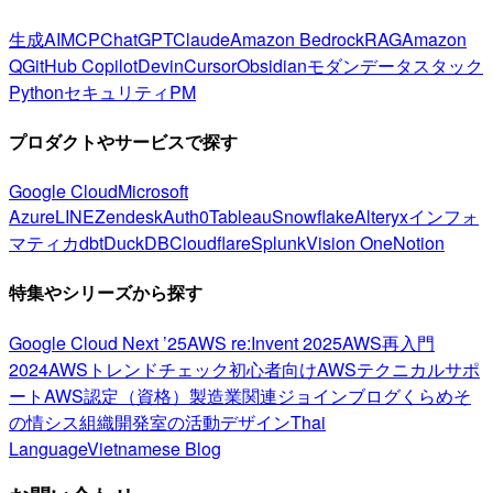
生成AI
MCP
ChatGPT
Claude
Amazon Bedrock
RAG
Amazon
Q
GitHub Copilot
Devin
Cursor
Obsidian
モダンデータスタック
Python
セキュリティ
PM
プロダクトやサービスで探す
Google Cloud
Microsoft
Azure
LINE
Zendesk
Auth0
Tableau
Snowflake
Alteryx
インフォ
マティカ
dbt
DuckDB
Cloudflare
Splunk
Vision One
Notion
特集やシリーズから探す
Google Cloud Next ’25
AWS re:Invent 2025
AWS再入門
2024
AWSトレンドチェック
初心者向け
AWSテクニカルサポ
ート
AWS認定（資格）
製造業関連
ジョインブログ
くらめそ
の情シス
組織開発室の活動
デザイン
Thai
Language
Vietnamese Blog