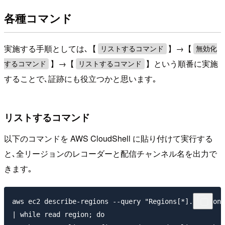
各種コマンド
実施する手順としては､【
】→【
リストするコマンド
無効化
】→【
】という順番に実施
するコマンド
リストするコマンド
することで､証跡にも役立つかと思います｡
リストするコマンド
以下のコマンドを AWS CloudShell に貼り付けて実行する
と､全リージョンのレコーダーと配信チャンネル名を出力で
きます｡
aws ec2 describe-regions --query "Regions[*].[RegionN
| while read region; do
