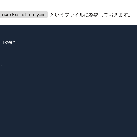
というファイルに格納しておきます｡
TowerExecution.yaml
 Tower

"
