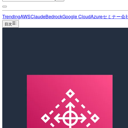
Trending
AWS
Claude
Bedrock
Google Cloud
Azure
セミナー
会
目次