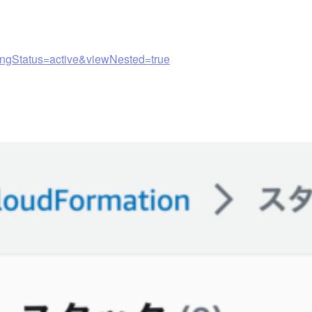
ringStatus=active&viewNested=true