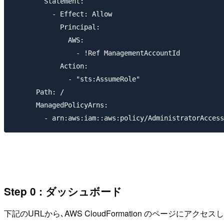
        Statement:

          - Effect: Allow

            Principal:

              AWS:

                - !Ref ManagementAccountId

            Action:

              - "sts:AssumeRole"

      Path: /

      ManagedPolicyArns:

Step 0 : ダッシュボード
下記のURLから､AWS CloudFormation のページにアクセス