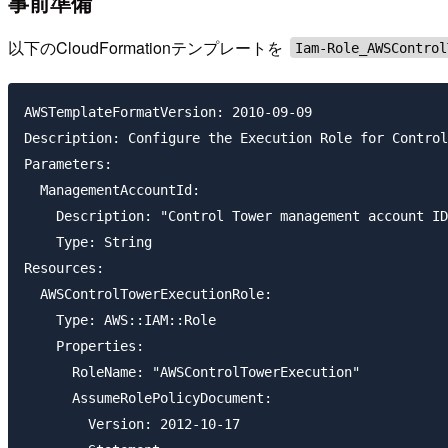
事前準備
以下のCloudFormationテンプレートを
Iam-Role_AWSControl
AWSTemplateFormatVersion: 2010-09-09

Description: Configure the Execution Role for Control
Parameters:

  ManagementAccountId:

    Description: "Control Tower management account ID
    Type: String

Resources:

  AWSControlTowerExecutionRole:

    Type: AWS::IAM::Role

    Properties:

      RoleName: "AWSControlTowerExecution"

      AssumeRolePolicyDocument:

        Version: 2012-10-17
