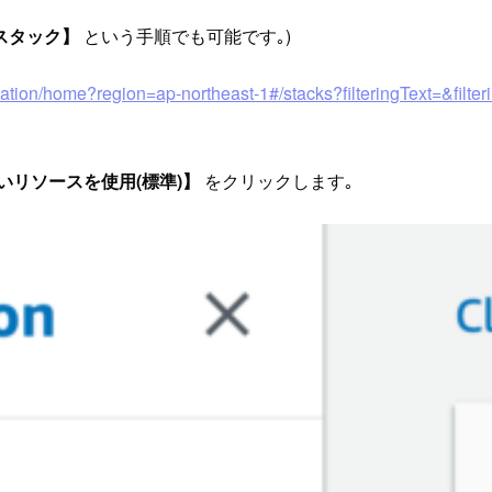
スタック】
という手順でも可能です｡)
ation/home?region=ap-northeast-1#/stacks?filteringText=&filte
いリソースを使用(標準)】
をクリックします｡