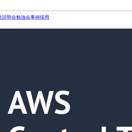
社説明会
勉強会
事例
採用