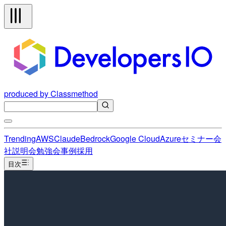
produced by Classmethod
Trending
AWS
Claude
Bedrock
Google Cloud
Azure
セミナー
会
社説明会
勉強会
事例
採用
目次