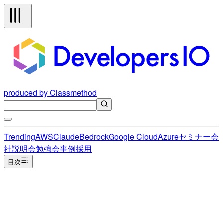
produced by Classmethod
Trending
AWS
Claude
Bedrock
Google Cloud
Azure
セミナー
会
社説明会
勉強会
事例
採用
目次