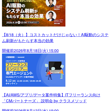
【8/18（火）】コストカットだけじゃない！AI駆動のシステ
ム刷新がもたらす本当の効果
開催前
2026年8月18日(火) 15:00
【AI/AWS/アプリ/データ案件特集】ITフリーランス向け
「CMパートナーズ」 説明会 by クラスメソッド
開催前
2026年8月12日(水) 19:00