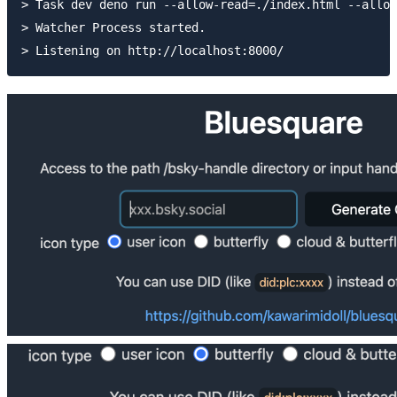
> Task dev deno run --allow-read=./index.html --allow
> Watcher Process started.
