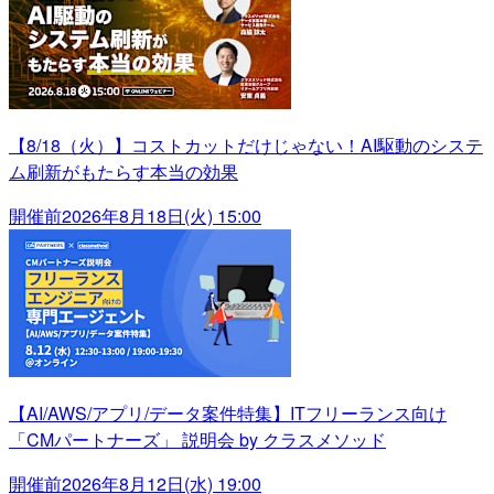
【8/18（火）】コストカットだけじゃない！AI駆動のシステ
ム刷新がもたらす本当の効果
開催前
2026年8月18日(火) 15:00
【AI/AWS/アプリ/データ案件特集】ITフリーランス向け
「CMパートナーズ」 説明会 by クラスメソッド
開催前
2026年8月12日(水) 19:00