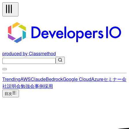
produced by Classmethod
Trending
AWS
Claude
Bedrock
Google Cloud
Azure
セミナー
会
社説明会
勉強会
事例
採用
目次