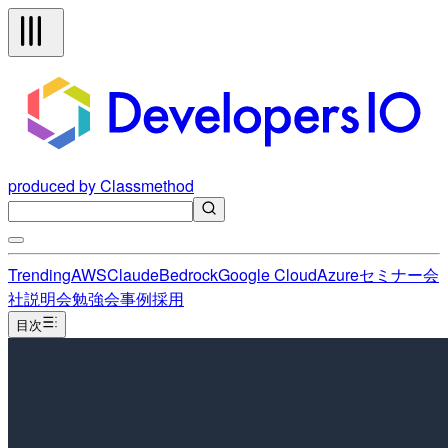
produced by Classmethod
Trending
AWS
Claude
Bedrock
Google Cloud
Azure
セミナー
会
社説明会
勉強会
事例
採用
目次