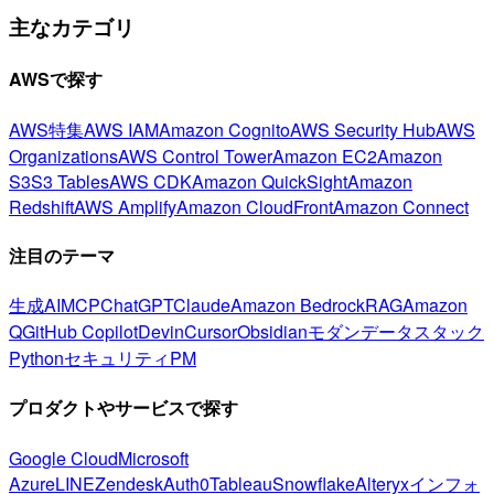
主なカテゴリ
AWSで探す
AWS特集
AWS IAM
Amazon Cognito
AWS Security Hub
AWS
Organizations
AWS Control Tower
Amazon EC2
Amazon
S3
S3 Tables
AWS CDK
Amazon QuickSight
Amazon
Redshift
AWS Amplify
Amazon CloudFront
Amazon Connect
注目のテーマ
生成AI
MCP
ChatGPT
Claude
Amazon Bedrock
RAG
Amazon
Q
GitHub Copilot
Devin
Cursor
Obsidian
モダンデータスタック
Python
セキュリティ
PM
プロダクトやサービスで探す
Google Cloud
Microsoft
Azure
LINE
Zendesk
Auth0
Tableau
Snowflake
Alteryx
インフォ