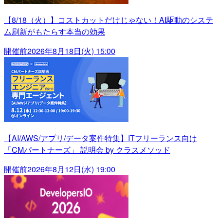
【8/18（火）】コストカットだけじゃない！AI駆動のシステ
ム刷新がもたらす本当の効果
開催前
2026年8月18日(火) 15:00
【AI/AWS/アプリ/データ案件特集】ITフリーランス向け
「CMパートナーズ」 説明会 by クラスメソッド
開催前
2026年8月12日(水) 19:00