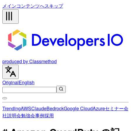
メインコンテンツへスキップ
produced by Classmethod
Original
English
Trending
AWS
Claude
Bedrock
Google Cloud
Azure
セミナー
会
社説明会
勉強会
事例
採用