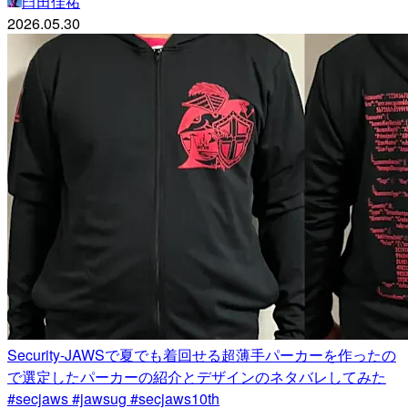
臼田佳祐
2026.05.30
Security-JAWSで夏でも着回せる超薄手パーカーを作ったの
で選定したパーカーの紹介とデザインのネタバレしてみた
#secjaws #jawsug #secjaws10th