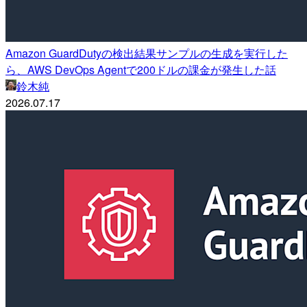
Amazon GuardDutyの検出結果サンプルの生成を実行した
ら、AWS DevOps Agentで200ドルの課金が発生した話
鈴木純
2026.07.17