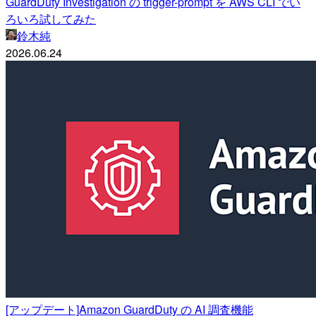
GuardDuty Investigation の trigger-prompt を AWS CLI でい
ろいろ試してみた
鈴木純
2026.06.24
[アップデート]Amazon GuardDuty の AI 調査機能