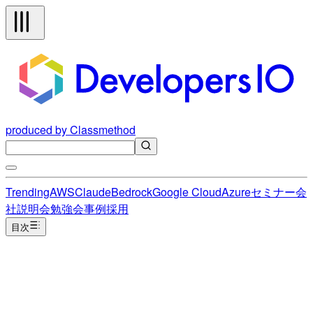
produced by Classmethod
Trending
AWS
Claude
Bedrock
Google Cloud
Azure
セミナー
会
社説明会
勉強会
事例
採用
目次