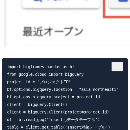
import bigframes.pandas as bf

from google.cloud import bigquery

project_id = "プロジェクトID"

bf.options.bigquery.location = "asia-northeast1"

bf.options.bigquery.project = project_id

client = bigquery.Client()

client = bigquery.Client(project=project_id)

df = bf.read_gbq('Insert元データテーブル')

table = client.get_table('Insert対象テーブル')
