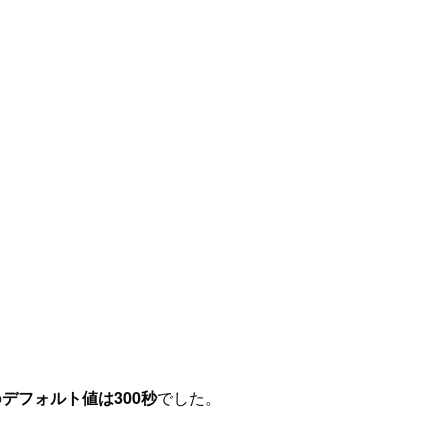
の
デフォルト値は300秒
でした。