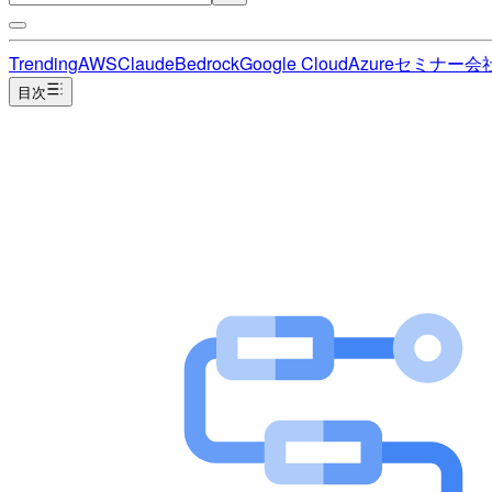
Trending
AWS
Claude
Bedrock
Google Cloud
Azure
セミナー
会
目次