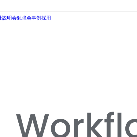
社説明会
勉強会
事例
採用