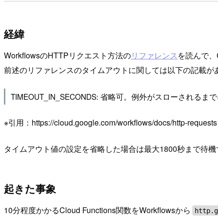
経緯
WorkflowsのHTTPリクエスト方法の
リファレンス
を読んで、C
前述のリファレンスのタイムアウトに関しては以下の記載が
TIMEOUT_IN_SECONDS: 省略可。例外がスローされ
※引用：https://cloud.google.com/workflows/docs/http-requests
タイムアウト値の設定を省略した場合は最大1800秒まで待
起きた事象
10分程度かかるCloud Functions関数をWorkflowsから
http.