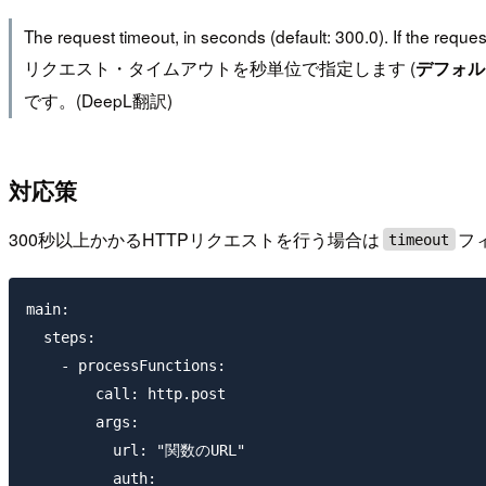
The request timeout, in seconds (default: 300.0). If the requ
リクエスト・タイムアウトを秒単位で指定します (
デフォルト:
です。(DeepL翻訳)
対応策
300秒以上かかるHTTPリクエストを行う場合は
フ
timeout
main:

  steps:

    - processFunctions:

        call: http.post

        args:

          url: "関数のURL"

          auth:
