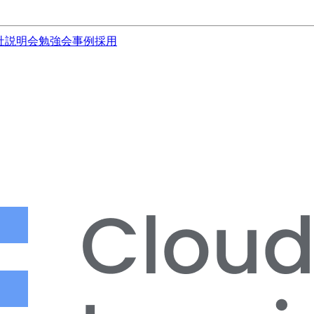
社説明会
勉強会
事例
採用