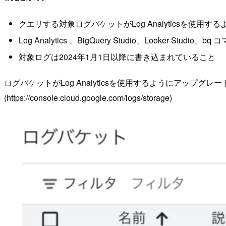
クエリする対象ログバケットがLog Analyticsを使用
Log Analytics 、BigQuery Studio、Looke
対象ログは2024年1月1日以降に書き込まれていること
ログバケットがLog Analyticsを使用するようにアッ
(https://console.cloud.google.com/logs/storage)