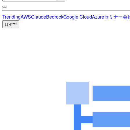
Trending
AWS
Claude
Bedrock
Google Cloud
Azure
セミナー
会
目次