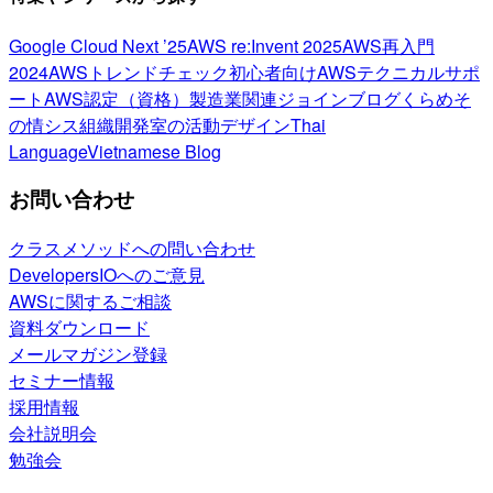
Google Cloud Next ’25
AWS re:Invent 2025
AWS再入門
2024
AWSトレンドチェック
初心者向け
AWSテクニカルサポ
ート
AWS認定（資格）
製造業関連
ジョインブログ
くらめそ
の情シス
組織開発室の活動
デザイン
Thai
Language
Vietnamese Blog
お問い合わせ
クラスメソッドへの問い合わせ
DevelopersIOへのご意見
AWSに関するご相談
資料ダウンロード
メールマガジン登録
セミナー情報
採用情報
会社説明会
勉強会