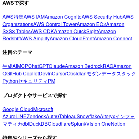
AWSで探す
AWS特集
AWS IAM
Amazon Cognito
AWS Security Hub
AWS
Organizations
AWS Control Tower
Amazon EC2
Amazon
S3
S3 Tables
AWS CDK
Amazon QuickSight
Amazon
Redshift
AWS Amplify
Amazon CloudFront
Amazon Connect
注目のテーマ
生成AI
MCP
ChatGPT
Claude
Amazon Bedrock
RAG
Amazon
Q
GitHub Copilot
Devin
Cursor
Obsidian
モダンデータスタック
Python
セキュリティ
PM
プロダクトやサービスで探す
Google Cloud
Microsoft
Azure
LINE
Zendesk
Auth0
Tableau
Snowflake
Alteryx
インフォ
マティカ
dbt
DuckDB
Cloudflare
Splunk
Vision One
Notion
特集やシリーズから探す