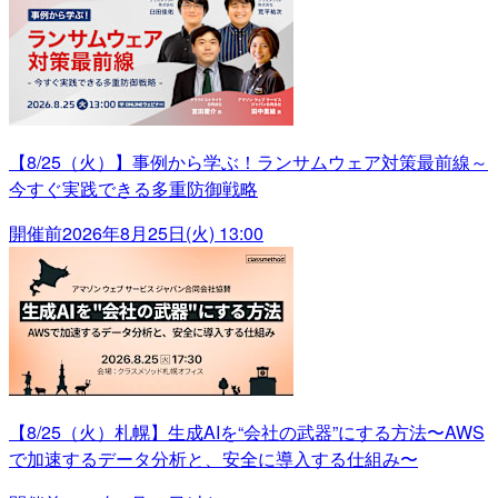
【8/25（火）】事例から学ぶ！ランサムウェア対策最前線～
今すぐ実践できる多重防御戦略
開催前
2026年8月25日(火) 13:00
【8/25（火）札幌】生成AIを“会社の武器”にする方法〜AWS
で加速するデータ分析と、安全に導入する仕組み〜