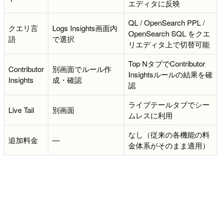
エディタに反映
QL / OpenSearch PPL /
クエリ言
Logs Insights画面内
OpenSearch SQL をクエ
語
で選択
リエディタ上で切替可能
Top NタブでContributor
Contributor
別画面でルール作
Insightsルールの結果を確
Insights
成・確認
認
ライブテールタブでシー
Live Tail
別画面
ムレスに利用
なし（従来の各機能の料
追加料金
—
金体系がそのまま適用）