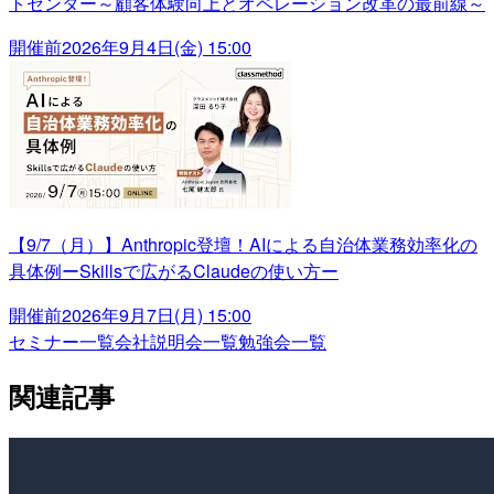
トセンター～顧客体験向上とオペレーション改革の最前線～
開催前
2026年9月4日(金) 15:00
【9/7（月）】Anthropic登壇！AIによる自治体業務効率化の
具体例ーSkillsで広がるClaudeの使い方ー
開催前
2026年9月7日(月) 15:00
セミナー一覧
会社説明会一覧
勉強会一覧
関連記事