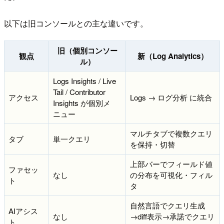
以下は旧コンソールとの主な違いです。
旧（個別コンソー
観点
新（Log Analytics）
ル）
Logs Insights / Live
Tail / Contributor
アクセス
Logs → ログ分析 に統合
Insights が個別メ
ニュー
マルチタブで複数クエリ
タブ
単一クエリ
を保持・切替
上部バーでフィールド値
ファセッ
なし
の分布を可視化・フィル
ト
タ
自然言語でクエリ生成
AIアシス
なし
→diff表示→承諾でクエリ
ト