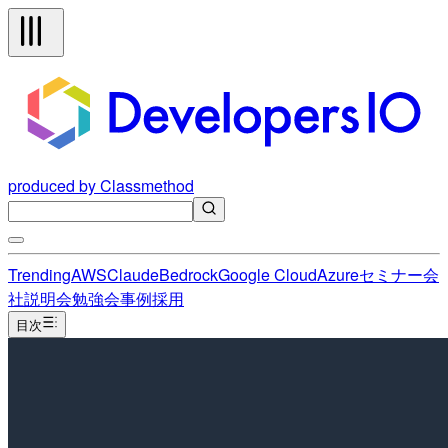
produced by Classmethod
Trending
AWS
Claude
Bedrock
Google Cloud
Azure
セミナー
会
社説明会
勉強会
事例
採用
目次