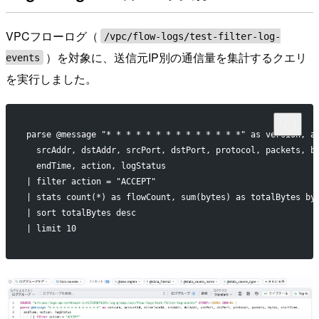
VPCフローログ（
/vpc/flow-logs/test-filter-log-
）を対象に、送信元IP別の通信量を集計するクエリ
events
を実行しました。
parse @message "* * * * * * * * * * * * * *" as version, a
  srcAddr, dstAddr, srcPort, dstPort, protocol, packets, b
  endTime, action, logStatus
| filter action = "ACCEPT"
| stats count(*) as flowCount, sum(bytes) as totalBytes by
| sort totalBytes desc
| limit 10