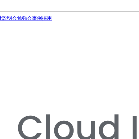
社説明会
勉強会
事例
採用