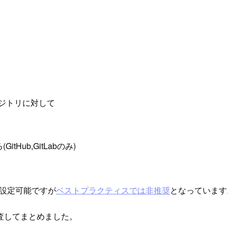
ポジトリに対して
ub,GitLabのみ)
設定可能ですが
ベストプラクティスでは非推奨
となっています
査してまとめました。