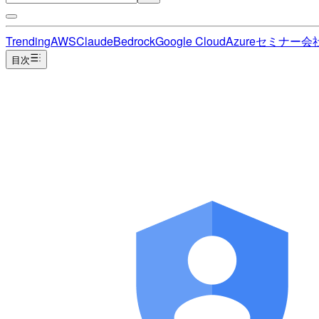
Trending
AWS
Claude
Bedrock
Google Cloud
Azure
セミナー
会
目次