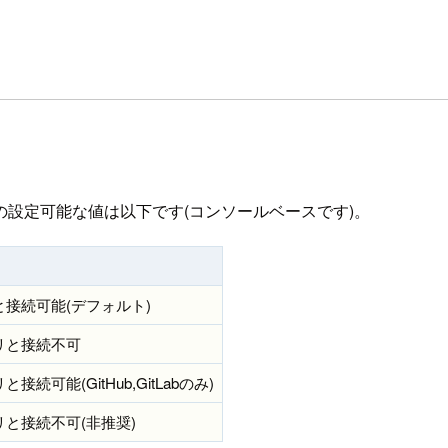
の設定可能な値は以下です(コンソールベースです)。
接続可能(デフォルト)
リと接続不可
能(GitHub,GitLabのみ)
と接続不可(非推奨)