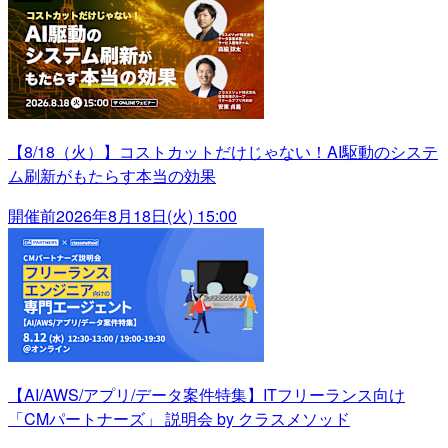
【8/18（火）】コストカットだけじゃない！AI駆動のシステ
ム刷新がもたらす本当の効果
開催前
2026年8月18日(火) 15:00
【AI/AWS/アプリ/データ案件特集】ITフリーランス向け
「CMパートナーズ」 説明会 by クラスメソッド