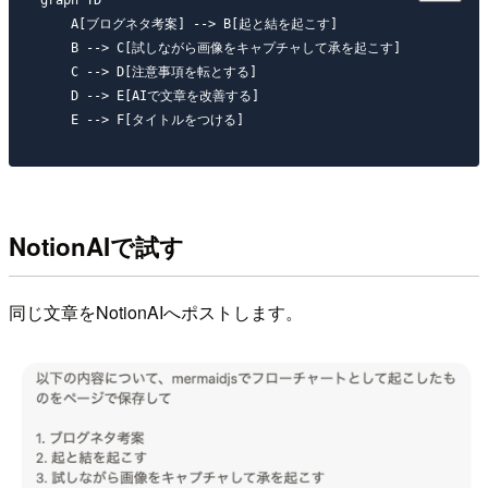
graph TD

    A[ブログネタ考案] --> B[起と結を起こす]

    B --> C[試しながら画像をキャプチャして承を起こす]

    C --> D[注意事項を転とする]

    D --> E[AIで文章を改善する]

NotionAIで試す
同じ文章をNotionAIへポストします。