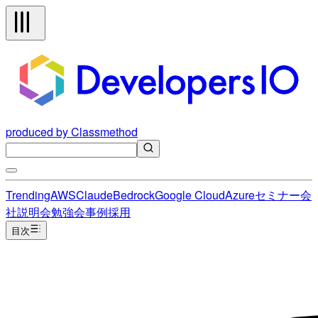
produced by Classmethod
Trending
AWS
Claude
Bedrock
Google Cloud
Azure
セミナー
会
社説明会
勉強会
事例
採用
目次