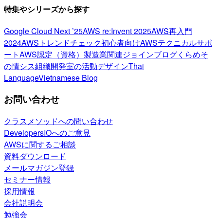
特集やシリーズから探す
Google Cloud Next ’25
AWS re:Invent 2025
AWS再入門
2024
AWSトレンドチェック
初心者向け
AWSテクニカルサポ
ート
AWS認定（資格）
製造業関連
ジョインブログ
くらめそ
の情シス
組織開発室の活動
デザイン
Thai
Language
Vietnamese Blog
お問い合わせ
クラスメソッドへの問い合わせ
DevelopersIOへのご意見
AWSに関するご相談
資料ダウンロード
メールマガジン登録
セミナー情報
採用情報
会社説明会
勉強会