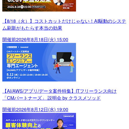
【8/18（火）】コストカットだけじゃない！AI駆動のシステ
ム刷新がもたらす本当の効果
開催前
2026年8月18日(火) 15:00
【AI/AWS/アプリ/データ案件特集】ITフリーランス向け
「CMパートナーズ」 説明会 by クラスメソッド
開催前
2026年8月12日(水) 19:00