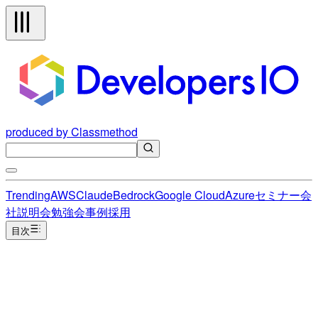
produced by Classmethod
Trending
AWS
Claude
Bedrock
Google Cloud
Azure
セミナー
会
社説明会
勉強会
事例
採用
目次