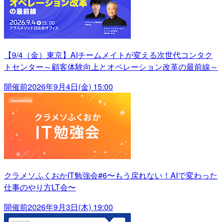
【9/4（金）東京】AIチームメイトが変える次世代コンタク
トセンター～顧客体験向上とオペレーション改革の最前線～
開催前
2026年9月4日(金) 15:00
クラメソふくおかIT勉強会#6〜もう戻れない！AIで変わった
仕事のやり方LT会〜
開催前
2026年9月3日(木) 19:00