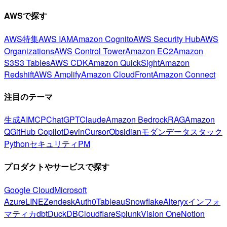
AWSで探す
AWS特集
AWS IAM
Amazon Cognito
AWS Security Hub
AWS
Organizations
AWS Control Tower
Amazon EC2
Amazon
S3
S3 Tables
AWS CDK
Amazon QuickSight
Amazon
Redshift
AWS Amplify
Amazon CloudFront
Amazon Connect
注目のテーマ
生成AI
MCP
ChatGPT
Claude
Amazon Bedrock
RAG
Amazon
Q
GitHub Copilot
Devin
Cursor
Obsidian
モダンデータスタック
Python
セキュリティ
PM
プロダクトやサービスで探す
Google Cloud
Microsoft
Azure
LINE
Zendesk
Auth0
Tableau
Snowflake
Alteryx
インフォ
マティカ
dbt
DuckDB
Cloudflare
Splunk
Vision One
Notion