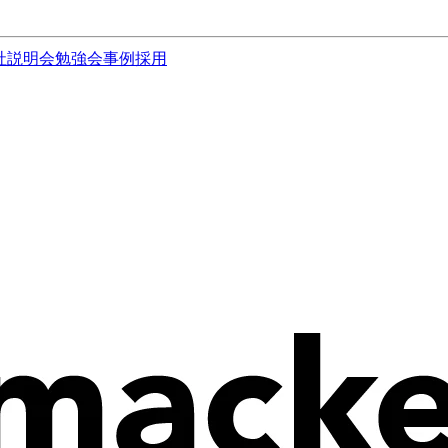
社説明会
勉強会
事例
採用