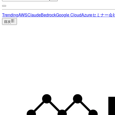
Trending
AWS
Claude
Bedrock
Google Cloud
Azure
セミナー
会
目次