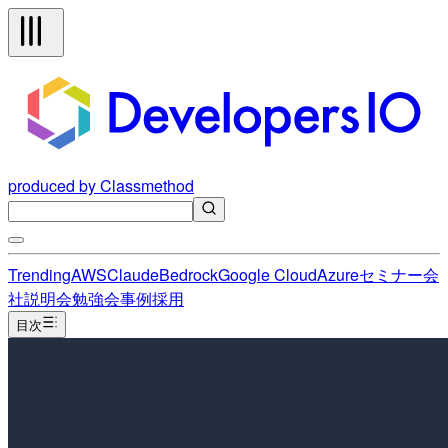
produced by Classmethod
Trending
AWS
Claude
Bedrock
Google Cloud
Azure
セミナー
会
社説明会
勉強会
事例
採用
目次