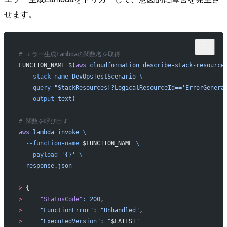
せます。
# エラー生成Lambdaの関数名を取得
FUNCTION_NAME
=
$(
aws
 cloudformation
 describe-stack-resource
  --stack-name
 DevOpsTestScenario
 \
  --query
 "StackResources[?LogicalResourceId=='ErrorGenera
  --output
 text
)
# 関数を呼び出す
aws
 lambda
 invoke
 \
  --function-name
 $FUNCTION_NAME 
\
  --payload
 '{}'
 \
  response.json
>
 {
>
     "StatusCode"
:
 200,
>
     "FunctionError"
: 
"Unhandled"
,
>
     "ExecutedVersion"
: 
"
$LATEST
"