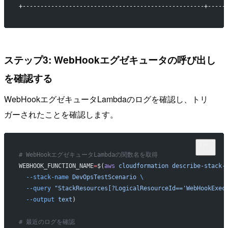
+---------------------------------------------------+-----
ステップ3: WebHookエグゼキュータの呼び出し
を確認する
WebHookエグゼキュータLambdaのログを確認し、トリ
ガーされたことを確認します。
# WebHookエグゼキュータLambdaの関数名を取得
WEBHOOK_FUNCTION_NAME
=
$(
aws
 cloudformation
 describe-stack-
  --stack-name
 DevOpsTestScenario
 \
  --query
 "StackResources[?LogicalResourceId=='WebHookExec
  --output
 text
)
# 最近のログを確認