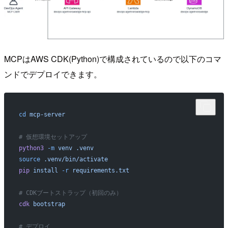
MCPはAWS CDK(Python)で構成されているので以下のコマ
ンドでデプロイできます。
cd
 mcp-server
# 仮想環境セットアップ
python3
 -m
 venv
 .venv
source
 .venv/bin/activate
pip
 install
 -r
 requirements.txt
# CDKブートストラップ（初回のみ）
cdk
 bootstrap
# デプロイ