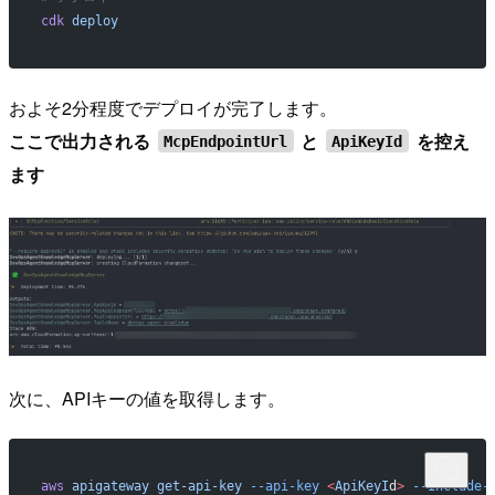
cdk
 deploy
およそ2分程度でデプロイが完了します。
ここで出力される
と
を控え
McpEndpointUrl
ApiKeyId
ます
次に、APIキーの値を取得します。
aws
 apigateway
 get-api-key
 --api-key
 <
ApiKeyI
d
>
 --include-