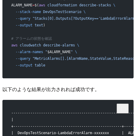
ALARM_NAME
=
$(
aws
 cloudformation
 describe-stacks
 \
  --stack-name
 DevOpsTestScenario
 \
  --query
 "Stacks[0].Outputs[?OutputKey=='LambdaErrorAlarm
  --output
 text
)
# アラームの状態を確認
aws
 cloudwatch
 describe-alarms
 \
  --alarm-names
 "
$ALARM_NAME
"
 \
  --query
 "MetricAlarms[].[AlarmName,StateValue,StateReaso
  --output
 table
以下のような結果が出力されれば成功です。
----------------------------------------------------------
|                                                         
+---------------------------------------------------+-----
|  DevOpsTestScenario-LambdaErrorAlarm-xxxxxxx      |  ALA