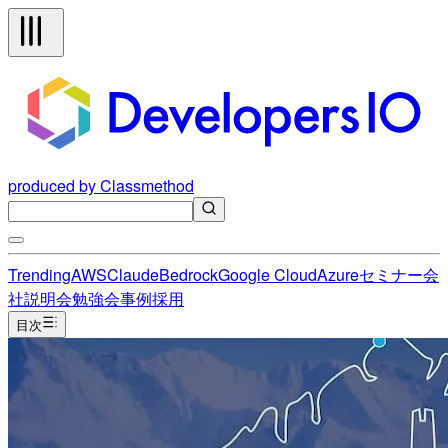
produced by Classmethod
Trending
AWS
Claude
Bedrock
Google Cloud
Azure
セミナー
会
社説明会
勉強会
事例
採用
目次