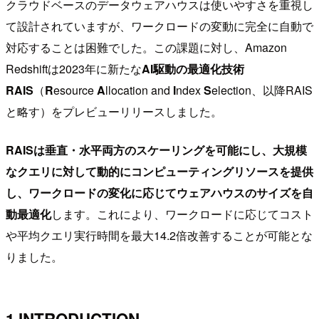
クラウドベースのデータウェアハウスは使いやすさを重視し
て設計されていますが、ワークロードの変動に完全に自動で
対応することは困難でした。この課題に対し、Amazon
Redshiftは2023年に新たな
AI駆動の最適化技術
RAIS
（
R
esource
A
llocation and
I
ndex
S
election、以降RAIS
と略す）をプレビューリリースしました。
RAISは垂直・水平両方のスケーリングを可能にし、大規模
なクエリに対して動的にコンピューティングリソースを提供
し、ワークロードの変化に応じてウェアハウスのサイズを自
動最適化
します。これにより、ワークロードに応じてコスト
や平均クエリ実行時間を最大14.2倍改善することが可能とな
りました。