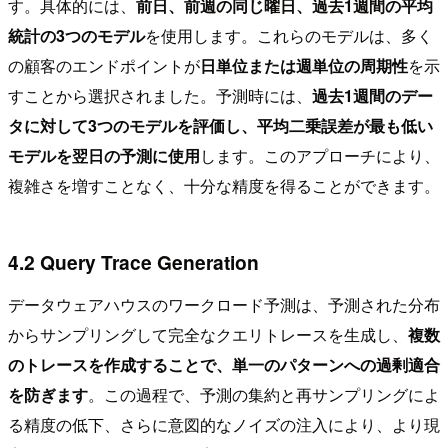
す。具体的には、
前日、前週の同じ曜日、過去1週間の平均
統計の3つのモデル
を使用します。これらのモデルは、多く
の顧客のエンドポイントが
日単位または週単位の周期性
を示
すことから選択されました。予測時には、
過去1週間のデー
タに対して3つのモデルを評価し、平均二乗誤差が最も低い
モデルを翌日の予測に使用
します。このアプローチにより、
複雑さを増すことなく、十分な精度を得ることができます。
4.2 Query Trace Generation
データウェアハウスのワークロード予測は、予測された分布
からサンプリングして完全なクエリトレースを生成し、
複数
のトレースを作成することで、単一のパターンへの過剰適合
を防ぎます
。この過程で、予測の集約と再サンプリングによ
る精度の低下、さらに意図的なノイズの注入により、より現