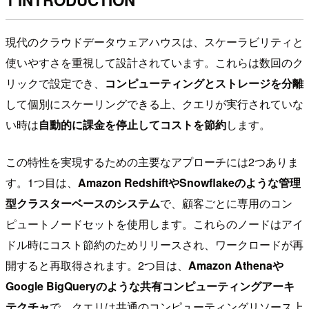
1 INTRODUCTION
現代のクラウドデータウェアハウスは、スケーラビリティと
使いやすさを重視して設計されています。これらは数回のク
リックで設定でき、
コンピューティングとストレージを分離
して個別にスケーリングできる上、クエリが実行されていな
い時は
自動的に課金を停止してコストを節約
します。
この特性を実現するための主要なアプローチには2つありま
す。1つ目は、
Amazon RedshiftやSnowflakeのような管理
型クラスターベースのシステム
で、顧客ごとに専用のコン
ピュートノードセットを使用します。これらのノードはアイ
ドル時にコスト節約のためリリースされ、ワークロードが再
開すると再取得されます。2つ目は、
Amazon Athenaや
Google BigQueryのような共有コンピューティングアーキ
テクチャ
で、クエリは共通のコンピューティングリソース上