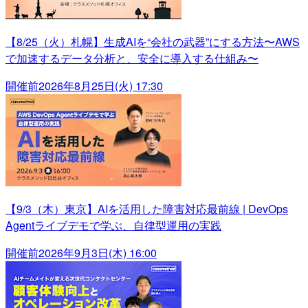
【8/25（火）札幌】生成AIを“会社の武器”にする方法〜AWS
で加速するデータ分析と、安全に導入する仕組み〜
開催前
2026年8月25日(火) 17:30
【9/3（木）東京】AIを活用した障害対応最前線 | DevOps
Agentライブデモで学ぶ、自律型運用の実践
開催前
2026年9月3日(木) 16:00