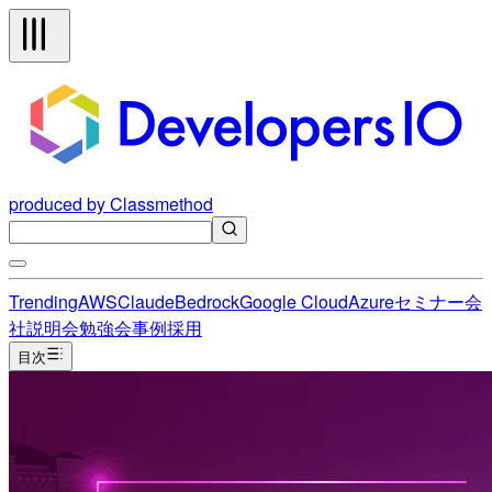
produced by Classmethod
Trending
AWS
Claude
Bedrock
Google Cloud
Azure
セミナー
会
社説明会
勉強会
事例
採用
目次