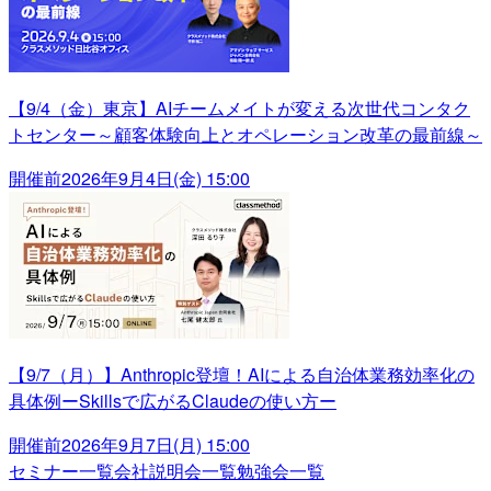
【9/4（金）東京】AIチームメイトが変える次世代コンタク
トセンター～顧客体験向上とオペレーション改革の最前線～
開催前
2026年9月4日(金) 15:00
【9/7（月）】Anthropic登壇！AIによる自治体業務効率化の
具体例ーSkillsで広がるClaudeの使い方ー
開催前
2026年9月7日(月) 15:00
セミナー一覧
会社説明会一覧
勉強会一覧