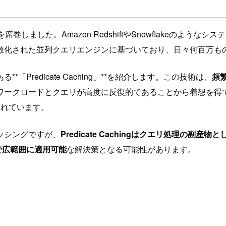
しました。Amazon RedshiftやSnowflakeのよ
散化された並列クエリエンジンに基づいており、日々何百万も
redicate Caching」**を紹介します。この技術は、
頻
クロードとクエリが高度に反復的であることから着想を得ており、A
されています。
ッシングですが、
Predicate Cachingはクエリ処理の
り柔軟で広範囲に適用可能
な解決策となる可能性があります。