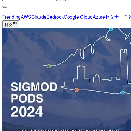
Trending
AWS
Claude
Bedrock
Google Cloud
Azure
セミナー
会
目次