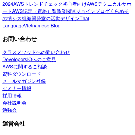
2024
AWSトレンドチェック
初心者向け
AWSテクニカルサポ
ート
AWS認定（資格）
製造業関連
ジョインブログ
くらめそ
の情シス
組織開発室の活動
デザイン
Thai
Language
Vietnamese Blog
お問い合わせ
クラスメソッドへの問い合わせ
DevelopersIOへのご意見
AWSに関するご相談
資料ダウンロード
メールマガジン登録
セミナー情報
採用情報
会社説明会
勉強会
運営会社