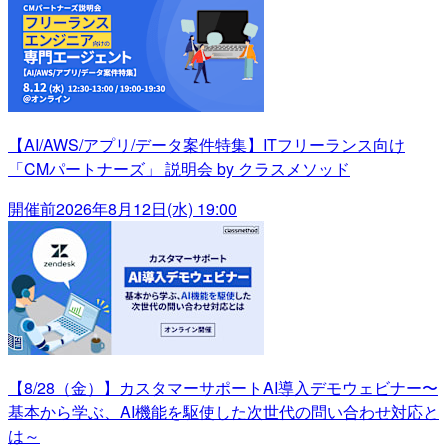
【AI/AWS/アプリ/データ案件特集】ITフリーランス向け
「CMパートナーズ」 説明会 by クラスメソッド
開催前
2026年8月12日(水) 19:00
【8/28（金）】カスタマーサポートAI導入デモウェビナー〜
基本から学ぶ、AI機能を駆使した次世代の問い合わせ対応と
は～