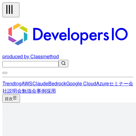
produced by Classmethod
Trending
AWS
Claude
Bedrock
Google Cloud
Azure
セミナー
会
社説明会
勉強会
事例
採用
目次