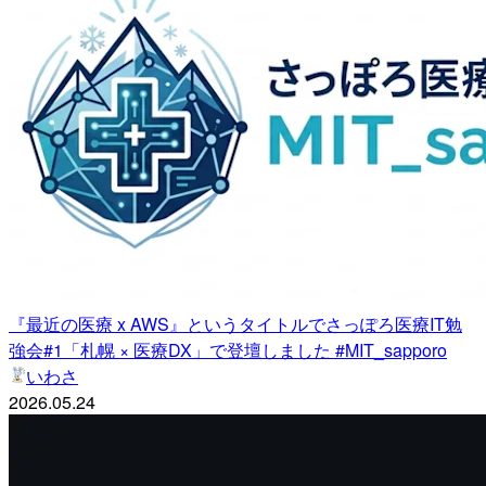
『最近の医療 x AWS』というタイトルでさっぽろ医療IT勉
強会#1「札幌 × 医療DX」で登壇しました #MIT_sapporo
いわさ
2026.05.24