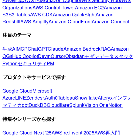
AWS特集
AWS IAM
Amazon Cognito
AWS Security Hub
AWS
Organizations
AWS Control Tower
Amazon EC2
Amazon
S3
S3 Tables
AWS CDK
Amazon QuickSight
Amazon
Redshift
AWS Amplify
Amazon CloudFront
Amazon Connect
注目のテーマ
生成AI
MCP
ChatGPT
Claude
Amazon Bedrock
RAG
Amazon
Q
GitHub Copilot
Devin
Cursor
Obsidian
モダンデータスタック
Python
セキュリティ
PM
プロダクトやサービスで探す
Google Cloud
Microsoft
Azure
LINE
Zendesk
Auth0
Tableau
Snowflake
Alteryx
インフォ
マティカ
dbt
DuckDB
Cloudflare
Splunk
Vision One
Notion
特集やシリーズから探す
Google Cloud Next ’25
AWS re:Invent 2025
AWS再入門