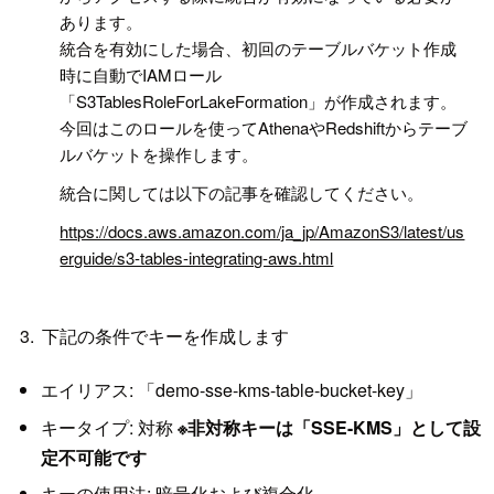
あります。
統合を有効にした場合、初回のテーブルバケット作成
時に自動でIAMロール
「S3TablesRoleForLakeFormation」が作成されます。
今回はこのロールを使ってAthenaやRedshiftからテーブ
ルバケットを操作します。
統合に関しては以下の記事を確認してください。
https://docs.aws.amazon.com/ja_jp/AmazonS3/latest/us
erguide/s3-tables-integrating-aws.html
下記の条件でキーを作成します
エイリアス: 「demo-sse-kms-table-bucket-key」
キータイプ: 対称
※非対称キーは「SSE-KMS」として設
定不可能です
キーの使用法: 暗号化および複合化