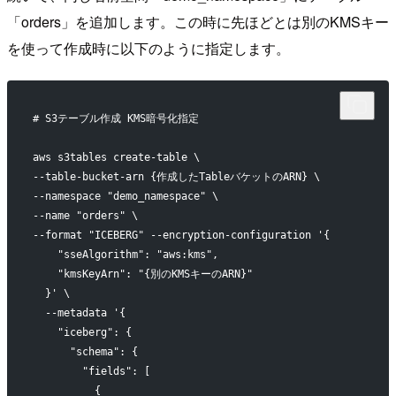
「orders」を追加します。この時に先ほどとは別のKMSキー
を使って作成時に以下のように指定します。
# S3テーブル作成 KMS暗号化指定
aws s3tables create-table \
--table-bucket-arn {作成したTableバケットのARN} \
--namespace "demo_namespace" \
--name "orders" \
--format "ICEBERG" --encryption-configuration '{
    "sseAlgorithm": "aws:kms",
    "kmsKeyArn": "{別のKMSキーのARN}"
  }' \
  --metadata '{
    "iceberg": {
      "schema": {
        "fields": [
          {