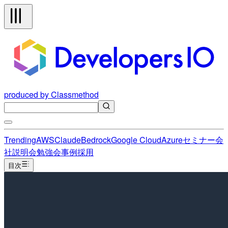
produced by Classmethod
Trending
AWS
Claude
Bedrock
Google Cloud
Azure
セミナー
会
社説明会
勉強会
事例
採用
目次