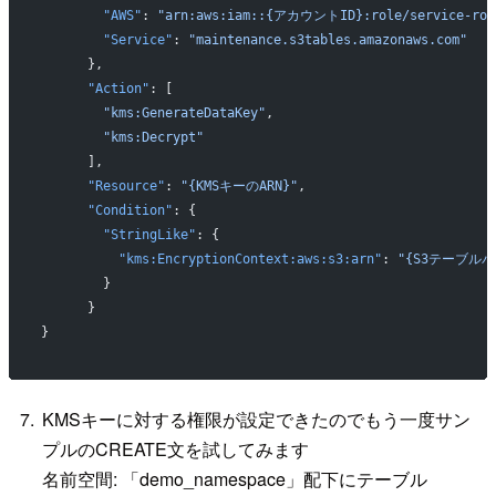
        "AWS"
: 
"arn:aws:iam::{アカウントID}:role/service-role
        "Service"
: 
"maintenance.s3tables.amazonaws.com"
      },
      "Action"
: [
        "kms:GenerateDataKey"
,
        "kms:Decrypt"
      ],
      "Resource"
: 
"{KMSキーのARN}"
,
      "Condition"
: {
        "StringLike"
: {
          "kms:EncryptionContext:aws:s3:arn"
: 
"{S3テーブルバ
        }
      }
}
KMSキーに対する権限が設定できたのでもう一度サン
プルのCREATE文を試してみます
名前空間: 「demo_namespace」配下にテーブル