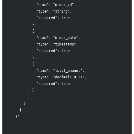
            "name": "order_id",
            "type": "string",
            "required": true
          },
          {
            "name": "order_date",
            "type": "timestamp",
            "required": true
          },
          {
            "name": "total_amount",
            "type": "decimal(10,2)",
            "required": true
          }
        ]
      }
    }
  }'