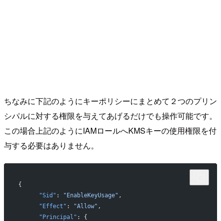
ちなみに下記のようにキーポリシーにまとめて２つのプリン
シパルに対する権限を与えてあげるだけでも操作可能です。
この場合上記のようにIAMロールへKMSキーの使用権限を付
与する必要はありません。
{
      "Sid"
: 
"EnableKeyUsage"
,
      "Effect"
: 
"Allow"
,
      "Principal"
: {