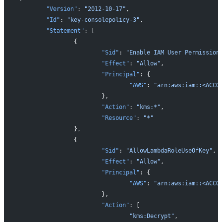
	"Version"
: 
"2012-10-17"
,
	"Id"
: 
"key-consolepolicy-3"
,
	"Statement"
: [
		{
			"Sid"
: 
"Enable IAM User Permission
			"Effect"
: 
"Allow"
,
			"Principal"
: {
				"AWS"
: 
"arn:aws:iam::<ACCO
			},
			"Action"
: 
"kms:*"
,
			"Resource"
: 
"*"
		},
		{
			"Sid"
: 
"AllowLambdaRoleUseOfKey"
,
			"Effect"
: 
"Allow"
,
			"Principal"
: {
				"AWS"
: 
"arn:aws:iam::<ACCO
			},
			"Action"
: [
				"kms:Decrypt"
,