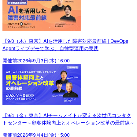
【9/3（木）東京】AIを活用した障害対応最前線 | DevOps
Agentライブデモで学ぶ、自律型運用の実践
開催前
2026年9月3日(木) 16:00
【9/4（金）東京】AIチームメイトが変える次世代コンタク
トセンター～顧客体験向上とオペレーション改革の最前線～
開催前
2026年9月4日(金) 15:00