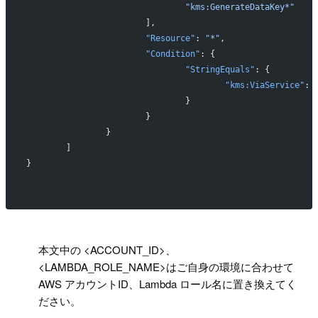
				"kms:GenerateDataKey*"
			],
			"Resource"
: 
"*"
,
			"Condition"
: {
				"StringEquals"
: {
					"kms:ViaService"
: 
				}
			}
		}
	]
}
!
本文中の <ACCOUNT_ID>、
<LAMBDA_ROLE_NAME>はご自身の環境に合わせて
AWS アカウントID、Lambda ロール名に置き換えてく
ださい。