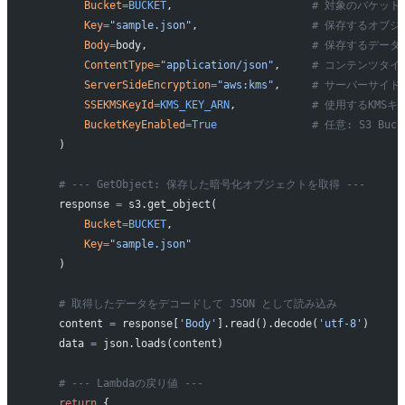
        Bucket
=
BUCKET
,                      
# 対象のバケット
        Key
=
"sample.json"
,                  
# 保存するオブ
        Body
=
body,                          
# 保存するデータ
        ContentType
=
"application/json"
,     
# コンテンツタイ
        ServerSideEncryption
=
"aws:kms"
,     
# サーバーサイド
        SSEKMSKeyId
=
KMS_KEY_ARN
,            
# 使用するKMSキ
        BucketKeyEnabled
=
True
               # 任意: S3 
    )
    # --- GetObject: 保存した暗号化オブジェクトを取得 ---
    response 
=
 s3.get_object(
        Bucket
=
BUCKET
, 
        Key
=
"sample.json"
    )
    # 取得したデータをデコードして JSON として読み込み
    content 
=
 response[
'Body'
].read().decode(
'utf-8'
)
    data 
=
 json.loads(content)
    # --- Lambdaの戻り値 ---
    return
 {