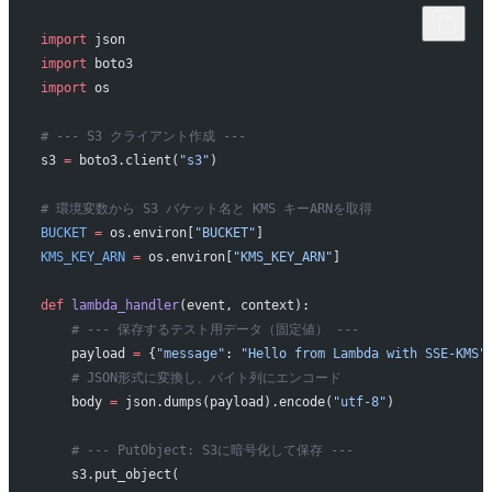
import
 json
import
 boto3
import
 os
# --- S3 クライアント作成 ---
s3 
=
 boto3.client(
"s3"
)
# 環境変数から S3 バケット名と KMS キーARNを取得
BUCKET
 =
 os.environ[
"BUCKET"
]
KMS_KEY_ARN
 =
 os.environ[
"KMS_KEY_ARN"
]
def
 lambda_handler
(event, context):
    # --- 保存するテスト用データ（固定値） ---
    payload 
=
 {
"message"
: 
"Hello from Lambda with SSE-KMS"
    # JSON形式に変換し、バイト列にエンコード
    body 
=
 json.dumps(payload).encode(
"utf-8"
)
    # --- PutObject: S3に暗号化して保存 ---
    s3.put_object(