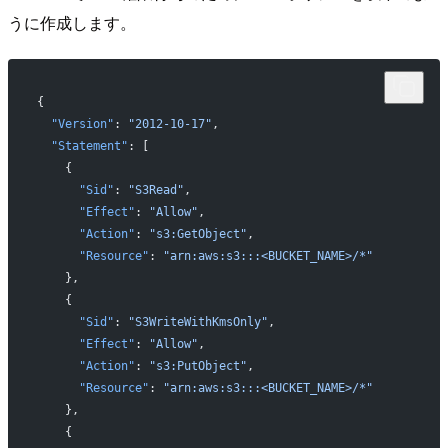
うに作成します。
{
  "Version"
: 
"2012-10-17"
,
  "Statement"
: [
    {
      "Sid"
: 
"S3Read"
,
      "Effect"
: 
"Allow"
,
      "Action"
: 
"s3:GetObject"
,
      "Resource"
: 
"arn:aws:s3:::<BUCKET_NAME>/*"
    },
    {
      "Sid"
: 
"S3WriteWithKmsOnly"
,
      "Effect"
: 
"Allow"
,
      "Action"
: 
"s3:PutObject"
,
      "Resource"
: 
"arn:aws:s3:::<BUCKET_NAME>/*"
    },
    {