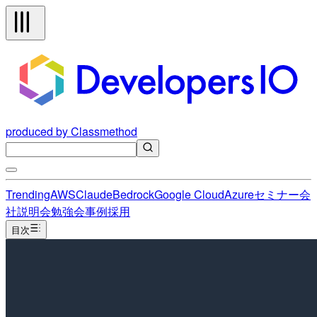
produced by Classmethod
Trending
AWS
Claude
Bedrock
Google Cloud
Azure
セミナー
会
社説明会
勉強会
事例
採用
目次