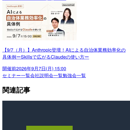
【9/7（月）】Anthropic登壇！AIによる自治体業務効率化の
具体例ーSkillsで広がるClaudeの使い方ー
開催前
2026年9月7日(月) 15:00
セミナー一覧
会社説明会一覧
勉強会一覧
関連記事