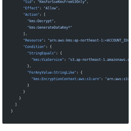
      "Sid"
: 
"KmsForSseKmsFromS3Only"
,
      "Effect"
: 
"Allow"
,
      "Action"
: [
        "kms:Decrypt"
,
        "kms:GenerateDataKey*"
      ],
      "Resource"
: 
"arn:aws:kms:ap-northeast-1:<ACCOUNT_ID>
      "Condition"
: {
        "StringEquals"
: {
          "kms:ViaService"
: 
"s3.ap-northeast-1.amazonaws.c
        },
        "ForAnyValue:StringLike"
: {
          "kms:EncryptionContext:aws:s3:arn"
: 
"arn:aws:s3:
        }
      }
    }
  ]
}