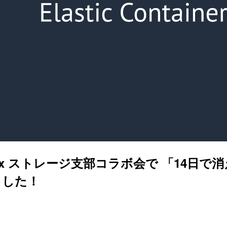
x ストレージ支部コラボ会で 「14日で消える！E
ました！