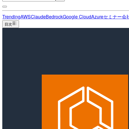
Trending
AWS
Claude
Bedrock
Google Cloud
Azure
セミナー
会
目次