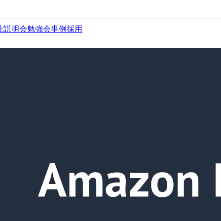
社説明会
勉強会
事例
採用