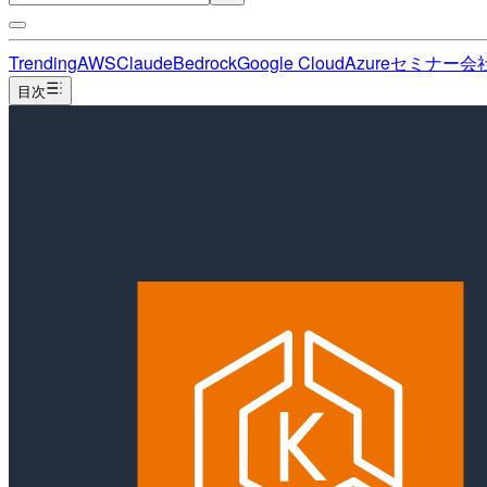
Trending
AWS
Claude
Bedrock
Google Cloud
Azure
セミナー
会
目次