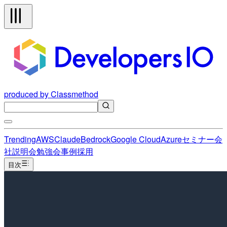
produced by Classmethod
Trending
AWS
Claude
Bedrock
Google Cloud
Azure
セミナー
会
社説明会
勉強会
事例
採用
目次