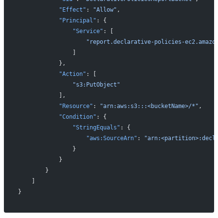
            "Effect"
: 
"Allow"
,
            "Principal"
: {
                "Service"
: [
                    "report.declarative-policies-ec2.amazo
                ]
            },
            "Action"
: [
                "s3:PutObject"
            ],
            "Resource"
: 
"arn:aws:s3:::<bucketName>/*"
,
            "Condition"
: {
                "StringEquals"
: {
                    "aws:SourceArn"
: 
"arn:<partition>:decl
                }
            }
        }
    ]
}