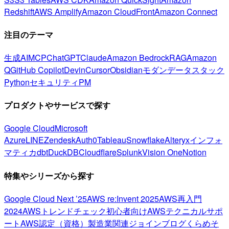
Redshift
AWS Amplify
Amazon CloudFront
Amazon Connect
注目のテーマ
生成AI
MCP
ChatGPT
Claude
Amazon Bedrock
RAG
Amazon
Q
GitHub Copilot
Devin
Cursor
Obsidian
モダンデータスタック
Python
セキュリティ
PM
プロダクトやサービスで探す
Google Cloud
Microsoft
Azure
LINE
Zendesk
Auth0
Tableau
Snowflake
Alteryx
インフォ
マティカ
dbt
DuckDB
Cloudflare
Splunk
Vision One
Notion
特集やシリーズから探す
Google Cloud Next ’25
AWS re:Invent 2025
AWS再入門
2024
AWSトレンドチェック
初心者向け
AWSテクニカルサポ
ート
AWS認定（資格）
製造業関連
ジョインブログ
くらめそ