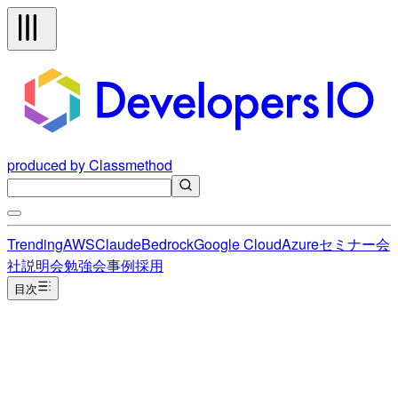
produced by Classmethod
Trending
AWS
Claude
Bedrock
Google Cloud
Azure
セミナー
会
社説明会
勉強会
事例
採用
目次