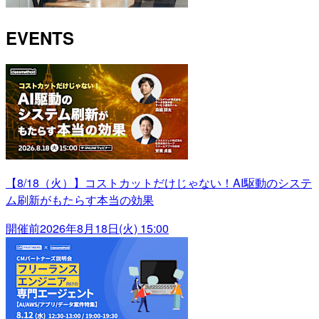
EVENTS
【8/18（火）】コストカットだけじゃない！AI駆動のシステ
ム刷新がもたらす本当の効果
開催前
2026年8月18日(火) 15:00