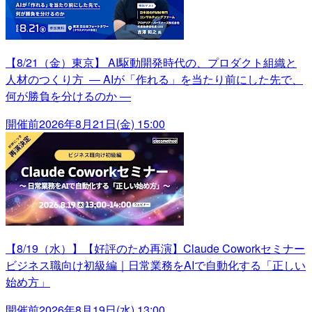
【8/21（金）東京】 AI駆動開発時代の、プロダクト組織と
人材のつくり方 ― AIが「作れる」を当たり前にした先で、
何が勝負を分けるのか ―
開催前
2026年8月21日(金) 15:00
【8/19（水）】【好評のため再演】Claude Coworkセミナー
ビジネス職向け初級編｜日常業務をAIで自動化する「正しい
始め方」
開催前
2026年8月19日(水) 13:00