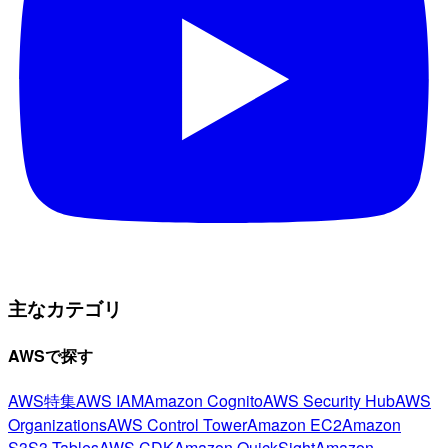
主なカテゴリ
AWSで探す
AWS特集
AWS IAM
Amazon Cognito
AWS Security Hub
AWS
Organizations
AWS Control Tower
Amazon EC2
Amazon
S3
S3 Tables
AWS CDK
Amazon QuickSight
Amazon