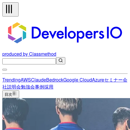
produced by Classmethod
Trending
AWS
Claude
Bedrock
Google Cloud
Azure
セミナー
会
社説明会
勉強会
事例
採用
目次