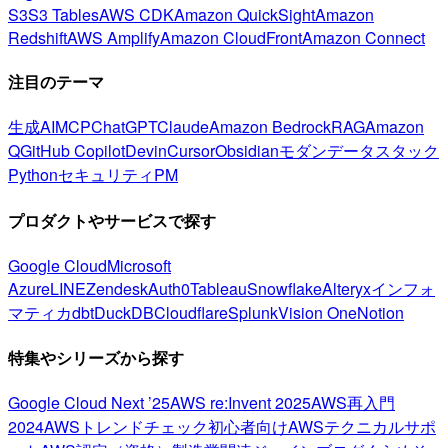
S3
S3 Tables
AWS CDK
Amazon QuickSight
Amazon
Redshift
AWS Amplify
Amazon CloudFront
Amazon Connect
注目のテーマ
生成AI
MCP
ChatGPT
Claude
Amazon Bedrock
RAG
Amazon
Q
GitHub Copilot
Devin
Cursor
Obsidian
モダンデータスタック
Python
セキュリティ
PM
プロダクトやサービスで探す
Google Cloud
Microsoft
Azure
LINE
Zendesk
Auth0
Tableau
Snowflake
Alteryx
インフォ
マティカ
dbt
DuckDB
Cloudflare
Splunk
Vision One
Notion
特集やシリーズから探す
Google Cloud Next ’25
AWS re:Invent 2025
AWS再入門
2024
AWSトレンドチェック
初心者向け
AWSテクニカルサポ