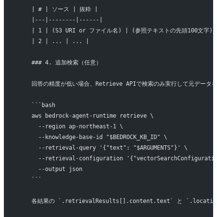
    | # | ソース | 抜粋 |
    |---|--------|------|
    | 1 | (S3 URI or ファイル名) | (参照テキストの先頭100文字) 
    | 2 | ... | ... |
    ### 4. 追加検索（任意）
    回答の精度が低い場合、Retrieve APIで検索のみ実行して元データ
    ```bash
    aws bedrock-agent-runtime retrieve \
      --region ap-northeast-1 \
      --knowledge-base-id "$BEDROCK_KB_ID" \
      --retrieval-query '{"text": "$ARGUMENTS"}' \
      --retrieval-configuration '{"vectorSearchConfigurati
      --output json
    ```
    各結果の `.retrievalResults[].content.text` と `.loca