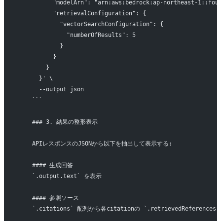
          "modelArn": "arn:aws:bedrock:ap-northeast-1::fou
          "retrievalConfiguration": {
            "vectorSearchConfiguration": {
              "numberOfResults": 5
            }
          }
        }
      }' \
      --output json
    ```
    ### 3. 結果の整形表示
    APIレスポンスのJSONから以下を抽出して表示する:
    #### 生成回答
    `.output.text` を表示
    #### 参照ソース
    `.citations` 配列から各citationの `.retrievedRefere