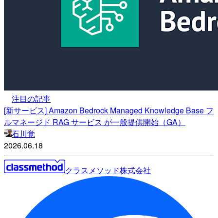
注目の記事
[新サービス] Amazon Bedrock Managed Knowledge Base フ
ルマネージド RAG サービス が一般提供開始（GA）
石川覚
2026.06.18
クラスメソッド株式会社