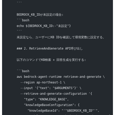
    ```
    BEDROCK_KB_IDが未設定の場合:
    ```bash
    echo ${BEDROCK_KB_ID:-"未設定"}
    ```
    未設定なら、ユーザーにKB IDを確認して環境変数に設定する。
    ### 2. RetrieveAndGenerate API呼び出し
    以下のコマンドでKB検索 + 回答生成を実行する:
    ```bash
    aws bedrock-agent-runtime retrieve-and-generate \
      --region ap-northeast-1 \
      --input '{"text": "$ARGUMENTS"}' \
      --retrieve-and-generate-configuration '{
        "type": "KNOWLEDGE_BASE",
        "knowledgeBaseConfiguration": {
          "knowledgeBaseId": "'"$BEDROCK_KB_ID"'",