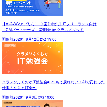
【AI/AWS/アプリ/データ案件特集】ITフリーランス向け
「CMパートナーズ」 説明会 by クラスメソッド
開催前
2026年8月12日(水) 19:00
クラメソふくおかIT勉強会#6〜もう戻れない！AIで変わった
仕事のやり方LT会〜
開催前
2026年9月3日(木) 19:00