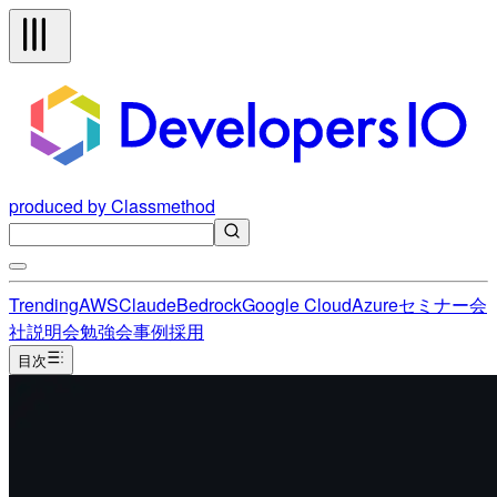
produced by Classmethod
Trending
AWS
Claude
Bedrock
Google Cloud
Azure
セミナー
会
社説明会
勉強会
事例
採用
目次