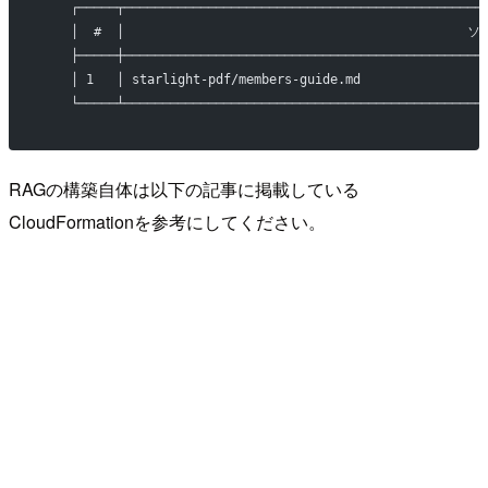
    ┌─────┬───────────────────────────────────────────────
    │  #  │                                             ソ
    ├─────┼───────────────────────────────────────────────
    │ 1   │ starlight-pdf/members-guide.md       
    └─────┴───────────────────────────────────────────────
RAGの構築自体は以下の記事に掲載している
CloudFormationを参考にしてください。