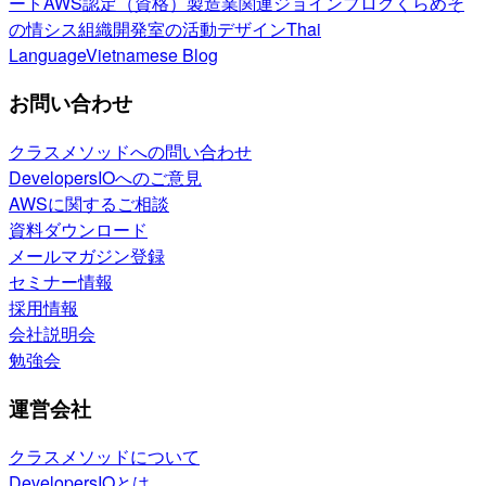
ート
AWS認定（資格）
製造業関連
ジョインブログ
くらめそ
の情シス
組織開発室の活動
デザイン
Thai
Language
Vietnamese Blog
お問い合わせ
クラスメソッドへの問い合わせ
DevelopersIOへのご意見
AWSに関するご相談
資料ダウンロード
メールマガジン登録
セミナー情報
採用情報
会社説明会
勉強会
運営会社
クラスメソッドについて
DevelopersIOとは