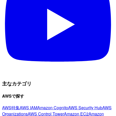
主なカテゴリ
AWSで探す
AWS特集
AWS IAM
Amazon Cognito
AWS Security Hub
AWS
Organizations
AWS Control Tower
Amazon EC2
Amazon