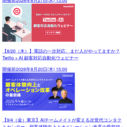
開催前
2026年8月27日(木) 13:00
【8/20（木）】電話の一次対応、まだ人がやってますか？
Twilio × AI 顧客対応自動化ウェビナー
開催前
2026年8月20日(木) 15:00
【9/4（金）東京】AIチームメイトが変える次世代コンタク
トセンター～顧客体験向上とオペレーション改革の最前線～