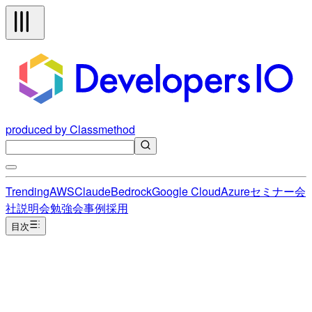
produced by Classmethod
Trending
AWS
Claude
Bedrock
Google Cloud
Azure
セミナー
会
社説明会
勉強会
事例
採用
目次