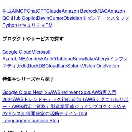
生成AI
MCP
ChatGPT
Claude
Amazon Bedrock
RAG
Amazon
Q
GitHub Copilot
Devin
Cursor
Obsidian
モダンデータスタック
Python
セキュリティ
PM
プロダクトやサービスで探す
Google Cloud
Microsoft
Azure
LINE
Zendesk
Auth0
Tableau
Snowflake
Alteryx
インフォ
マティカ
dbt
DuckDB
Cloudflare
Splunk
Vision One
Notion
特集やシリーズから探す
Google Cloud Next ’25
AWS re:Invent 2025
AWS再入門
2024
AWSトレンドチェック
初心者向け
AWSテクニカルサポ
ート
AWS認定（資格）
製造業関連
ジョインブログ
くらめそ
の情シス
組織開発室の活動
デザイン
Thai
Language
Vietnamese Blog