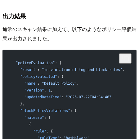
出力結果
通常のスキャン結果に加えて、以下のようなポリシー評価結
果が出力されました。
  "policyEvaluation"
: {
    "result"
: 
"in-violation-of-log-and-block-rules"
,
    "policyEvaluated"
: {
      "name"
: 
"Default Policy"
,
      "version"
: 
1
,
      "updatedDateTime"
: 
"2025-07-22T04:34:46Z"
    },
    "blockPolicyViolations"
: {
      "malware"
: [
        {
          "rule"
: {
            "ruleType"
: 
"hasMalware"
,