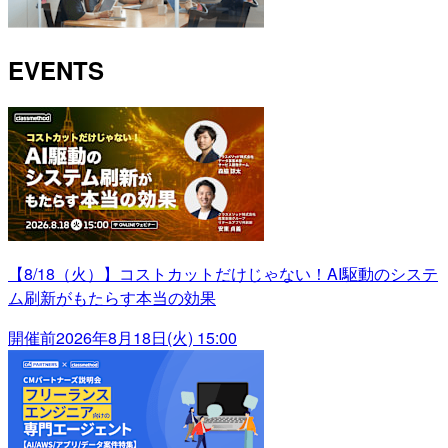
EVENTS
【8/18（火）】コストカットだけじゃない！AI駆動のシステ
ム刷新がもたらす本当の効果
開催前
2026年8月18日(火) 15:00