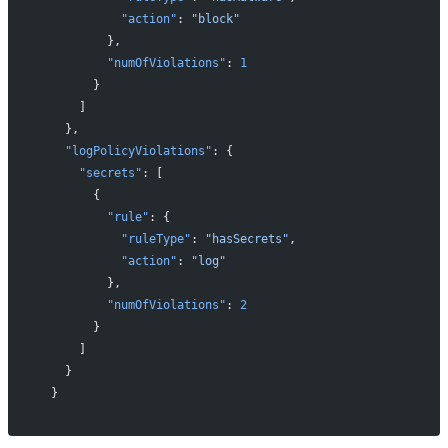
            "action"
: 
"block"
          },
          "numOfViolations"
: 
1
        }
      ]
    },
    "logPolicyViolations"
: {
      "secrets"
: [
        {
          "rule"
: {
            "ruleType"
: 
"hasSecrets"
,
            "action"
: 
"log"
          },
          "numOfViolations"
: 
2
        }
      ]
    }
  }