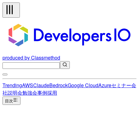
produced by Classmethod
Trending
AWS
Claude
Bedrock
Google Cloud
Azure
セミナー
会
社説明会
勉強会
事例
採用
目次