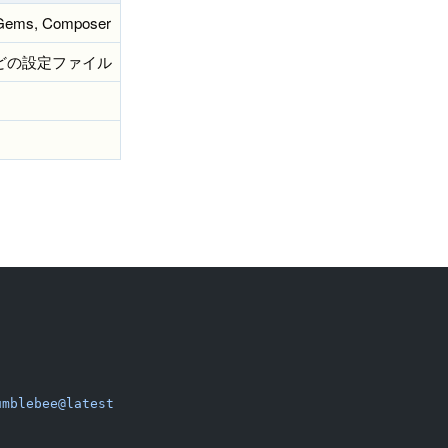
yGems, Composer
odiumなどの設定ファイル
umblebee@latest