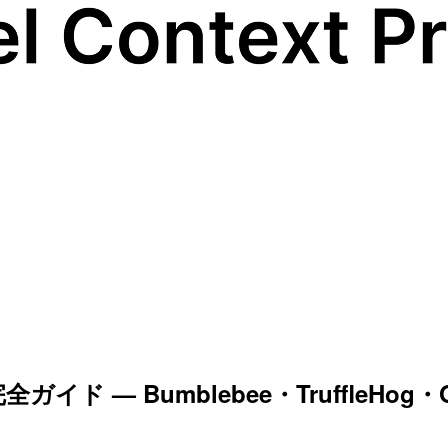
— Bumblebee・TruffleHog・