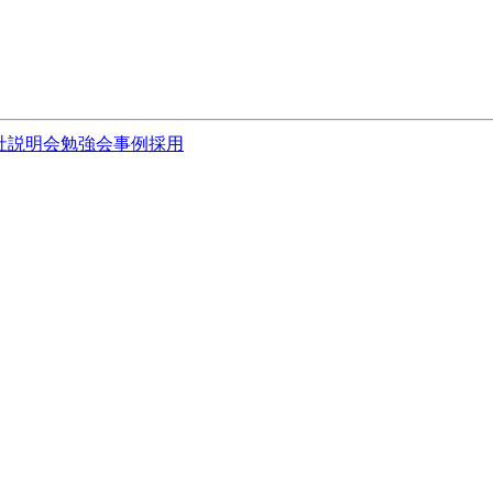
社説明会
勉強会
事例
採用