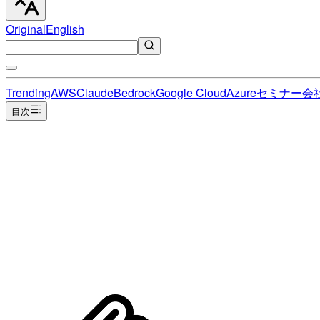
Original
English
Trending
AWS
Claude
Bedrock
Google Cloud
Azure
セミナー
会
目次