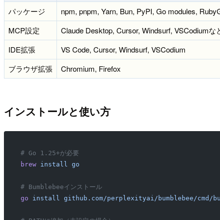
パッケージ
npm, pnpm, Yarn, Bun, PyPI, Go modules, Rub
MCP設定
Claude Desktop, Cursor, Windsurf, VSC
IDE拡張
VS Code, Cursor, Windsurf, VSCodium
ブラウザ拡張
Chromium, Firefox
インストールと使い方
# Go 1.25+が必要
brew
 install
 go
# Bumblebeeインストール
go
 install
 github.com/perplexityai/bumblebee/cmd/b