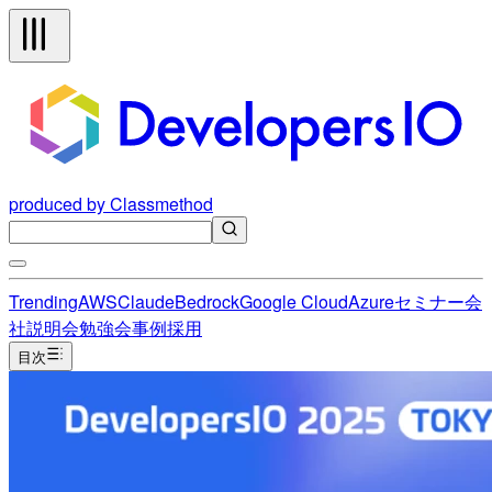
produced by Classmethod
Trending
AWS
Claude
Bedrock
Google Cloud
Azure
セミナー
会
社説明会
勉強会
事例
採用
目次