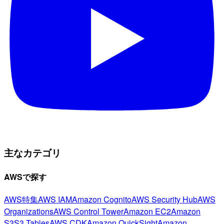
主なカテゴリ
AWSで探す
AWS特集
AWS IAM
Amazon Cognito
AWS Security Hub
AWS
Organizations
AWS Control Tower
Amazon EC2
Amazon
S3
S3 Tables
AWS CDK
Amazon QuickSight
Amazon