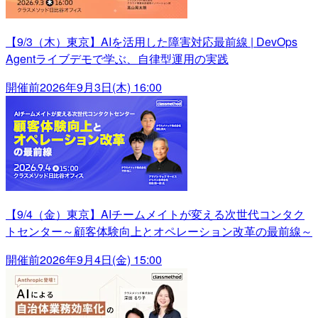
【9/3（木）東京】AIを活用した障害対応最前線 | DevOps
Agentライブデモで学ぶ、自律型運用の実践
開催前
2026年9月3日(木) 16:00
【9/4（金）東京】AIチームメイトが変える次世代コンタク
トセンター～顧客体験向上とオペレーション改革の最前線～
開催前
2026年9月4日(金) 15:00