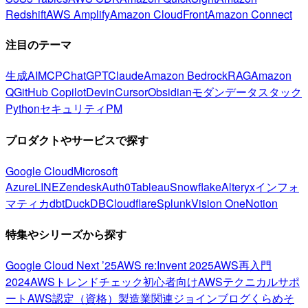
Redshift
AWS Amplify
Amazon CloudFront
Amazon Connect
注目のテーマ
生成AI
MCP
ChatGPT
Claude
Amazon Bedrock
RAG
Amazon
Q
GitHub Copilot
Devin
Cursor
Obsidian
モダンデータスタック
Python
セキュリティ
PM
プロダクトやサービスで探す
Google Cloud
Microsoft
Azure
LINE
Zendesk
Auth0
Tableau
Snowflake
Alteryx
インフォ
マティカ
dbt
DuckDB
Cloudflare
Splunk
Vision One
Notion
特集やシリーズから探す
Google Cloud Next ’25
AWS re:Invent 2025
AWS再入門
2024
AWSトレンドチェック
初心者向け
AWSテクニカルサポ
ート
AWS認定（資格）
製造業関連
ジョインブログ
くらめそ