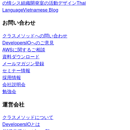
の情シス
組織開発室の活動
デザイン
Thai
Language
Vietnamese Blog
お問い合わせ
クラスメソッドへの問い合わせ
DevelopersIOへのご意見
AWSに関するご相談
資料ダウンロード
メールマガジン登録
セミナー情報
採用情報
会社説明会
勉強会
運営会社
クラスメソッドについて
DevelopersIOとは