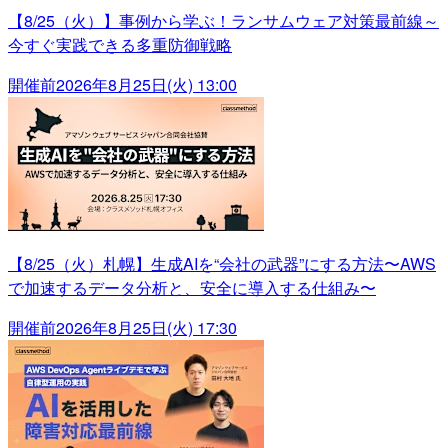
【8/25（火）】事例から学ぶ！ランサムウェア対策最前線～
今すぐ実践できる多重防御戦略
開催前
2026年8月25日(火) 13:00
【8/25（火）札幌】生成AIを“会社の武器”にする方法〜AWS
で加速するデータ分析と、安全に導入する仕組み〜
開催前
2026年8月25日(火) 17:30