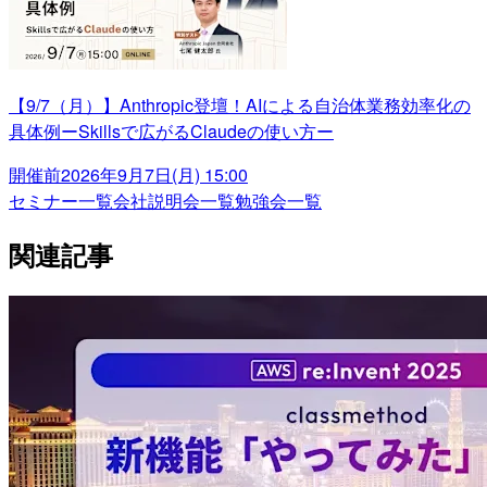
【9/7（月）】Anthropic登壇！AIによる自治体業務効率化の
具体例ーSkillsで広がるClaudeの使い方ー
開催前
2026年9月7日(月) 15:00
セミナー一覧
会社説明会一覧
勉強会一覧
関連記事