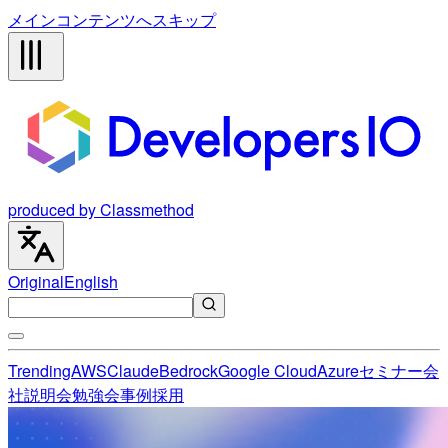
メインコンテンツへスキップ
produced by Classmethod
Original
English
Trending
AWS
Claude
Bedrock
Google Cloud
Azure
セミナー
会
社説明会
勉強会
事例
採用