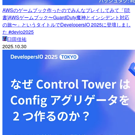
AWSのゲームブック作ったのでみんなプレイしてみて「[読
書]AWSゲームブック〜GuardDuty魔神とインシデント対応
の旅〜」というタイトルでDevelopersIO 2025に登壇しまし
た #devio2025
臼田佳祐
2025.10.30