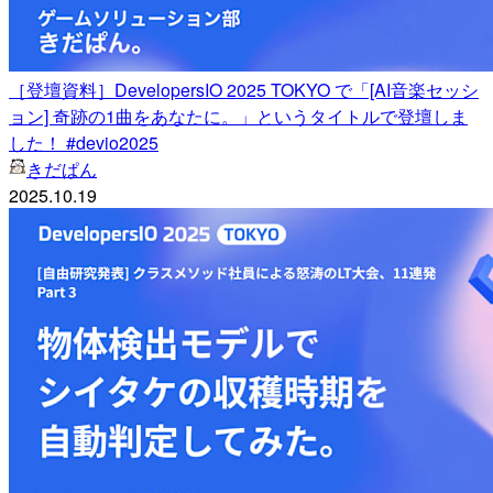
［登壇資料］DevelopersIO 2025 TOKYO で「[AI音楽セッシ
ョン] 奇跡の1曲をあなたに。」というタイトルで登壇しま
した！ #devio2025
きだぱん
2025.10.19