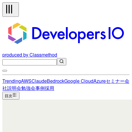
produced by Classmethod
Trending
AWS
Claude
Bedrock
Google Cloud
Azure
セミナー
会
社説明会
勉強会
事例
採用
目次