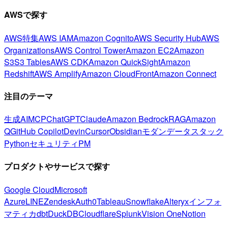
AWSで探す
AWS特集
AWS IAM
Amazon Cognito
AWS Security Hub
AWS
Organizations
AWS Control Tower
Amazon EC2
Amazon
S3
S3 Tables
AWS CDK
Amazon QuickSight
Amazon
Redshift
AWS Amplify
Amazon CloudFront
Amazon Connect
注目のテーマ
生成AI
MCP
ChatGPT
Claude
Amazon Bedrock
RAG
Amazon
Q
GitHub Copilot
Devin
Cursor
Obsidian
モダンデータスタック
Python
セキュリティ
PM
プロダクトやサービスで探す
Google Cloud
Microsoft
Azure
LINE
Zendesk
Auth0
Tableau
Snowflake
Alteryx
インフォ
マティカ
dbt
DuckDB
Cloudflare
Splunk
Vision One
Notion