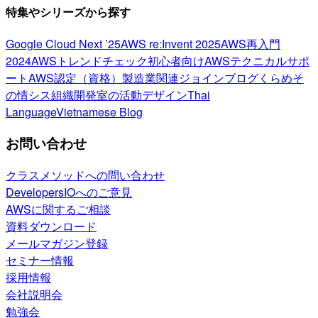
特集やシリーズから探す
Google Cloud Next ’25
AWS re:Invent 2025
AWS再入門
2024
AWSトレンドチェック
初心者向け
AWSテクニカルサポ
ート
AWS認定（資格）
製造業関連
ジョインブログ
くらめそ
の情シス
組織開発室の活動
デザイン
Thai
Language
Vietnamese Blog
お問い合わせ
クラスメソッドへの問い合わせ
DevelopersIOへのご意見
AWSに関するご相談
資料ダウンロード
メールマガジン登録
セミナー情報
採用情報
会社説明会
勉強会