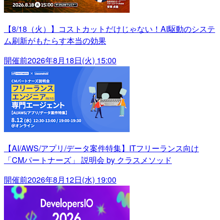
【8/18（火）】コストカットだけじゃない！AI駆動のシステ
ム刷新がもたらす本当の効果
開催前
2026年8月18日(火) 15:00
【AI/AWS/アプリ/データ案件特集】ITフリーランス向け
「CMパートナーズ」 説明会 by クラスメソッド
開催前
2026年8月12日(水) 19:00