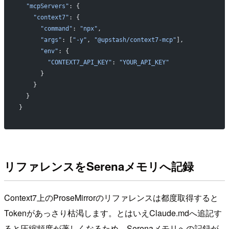
  "mcpServers"
: {
    "context7"
: {
      "command"
: 
"npx"
,
      "args"
: [
"-y"
, 
"@upstash/context7-mcp"
],
      "env"
: {
        "CONTEXT7_API_KEY"
: 
"YOUR_API_KEY"
      }
    }
  }
}
リファレンスをSerenaメモリへ記録
Context7上のProseMirrorのリファレンスは都度取得すると
Tokenがあっさり枯渇します。とはいえClaude.mdへ追記す
ると圧縮頻度が著しくなるため、Serenaメモリへの記録が