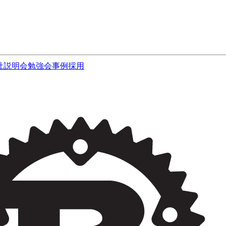
社説明会
勉強会
事例
採用