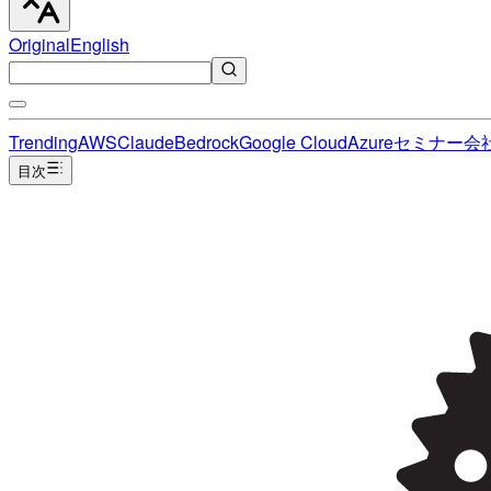
Original
English
Trending
AWS
Claude
Bedrock
Google Cloud
Azure
セミナー
会
目次