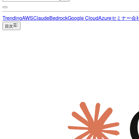
Trending
AWS
Claude
Bedrock
Google Cloud
Azure
セミナー
会
目次