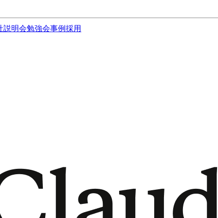
社説明会
勉強会
事例
採用