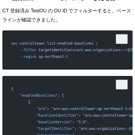
CT 登録済み TestOU の OU ID でフィルターすると、ベース
ラインが確認できました。
aws
 controltower
 list-enabled-baselines
 \
    --filter
 targetIdentifiers=arn:aws:organizations::
<
管理
    --region
 ap-northeast-1
{
    "enabledBaselines"
: [
        {
            "arn"
: 
"arn:aws:controltower:ap-northeast-1:XX
            "baselineIdentifier"
: 
"arn:aws:controltower:ap
            "baselineVersion"
: 
"5.0"
,
            "targetIdentifier"
: 
"arn:aws:organizations::XX