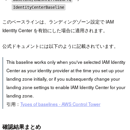
IdentityCenterBaseline
このベースラインは、ランディングゾーン設定で IAM
Identity Center を有効にした場合に適用されます。
公式ドキュメントには以下のように記載されています。
This baseline works only when you've selected IAM Identity
Center as your identity provider at the time you set up your
landing zone initially, or if you subsequently change your
landing zone settings to enable IAM Identity Center for your
landing zone.
引用：
Types of baselines - AWS Control Tower
確認結果まとめ