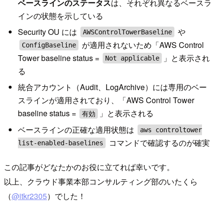
ベースラインのステータス
は、それぞれ異なるベースラ
インの状態を示している
Security OU には
や
AWSControlTowerBaseline
が適用されないため「AWS Control
ConfigBaseline
Tower baseline status =
」と表示され
Not applicable
る
統合アカウント（Audit、LogArchive）には専用のベー
スラインが適用されており、「AWS Control Tower
baseline status =
」と表示される
有効
ベースラインの正確な適用状態は
aws controltower
コマンドで確認するのが確実
list-enabled-baselines
この記事がどなたかのお役に立てれば幸いです。
以上、クラウド事業本部コンサルティング部のいたくら
（
@itkr2305
）でした！