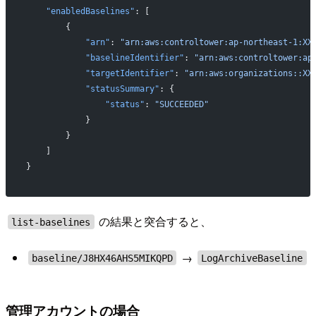
    "enabledBaselines"
: [
        {
            "arn"
: 
"arn:aws:controltower:ap-northeast-1:XX
            "baselineIdentifier"
: 
"arn:aws:controltower:ap
            "targetIdentifier"
: 
"arn:aws:organizations::XX
            "statusSummary"
: {
                "status"
: 
"SUCCEEDED"
            }
        }
    ]
}
の結果と突合すると、
list-baselines
→
baseline/J8HX46AHS5MIKQPD
LogArchiveBaseline
管理アカウントの場合