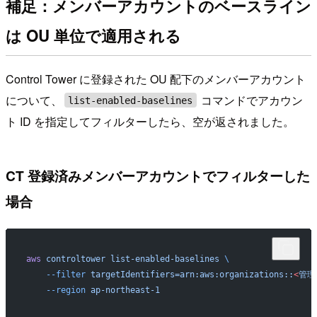
補足：メンバーアカウントのベースライン
は OU 単位で適用される
Control Tower に登録された OU 配下のメンバーアカウント
について、
コマンドでアカウン
list-enabled-baselines
ト ID を指定してフィルターしたら、空が返されました。
CT 登録済みメンバーアカウントでフィルターした
場合
aws
 controltower
 list-enabled-baselines
 \
    --filter
 targetIdentifiers=arn:aws:organizations::
<
管理
    --region
 ap-northeast-1