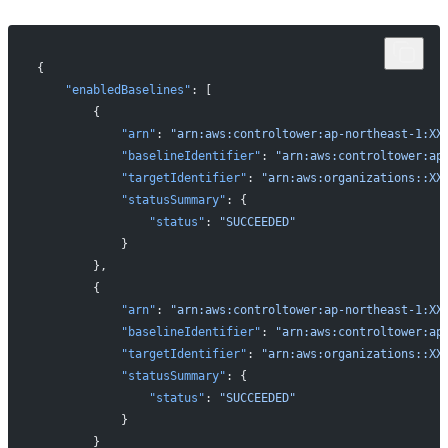
{
    "enabledBaselines"
: [
        {
            "arn"
: 
"arn:aws:controltower:ap-northeast-1:XX
            "baselineIdentifier"
: 
"arn:aws:controltower:ap
            "targetIdentifier"
: 
"arn:aws:organizations::XX
            "statusSummary"
: {
                "status"
: 
"SUCCEEDED"
            }
        },
        {
            "arn"
: 
"arn:aws:controltower:ap-northeast-1:XX
            "baselineIdentifier"
: 
"arn:aws:controltower:ap
            "targetIdentifier"
: 
"arn:aws:organizations::XX
            "statusSummary"
: {
                "status"
: 
"SUCCEEDED"
            }
        }