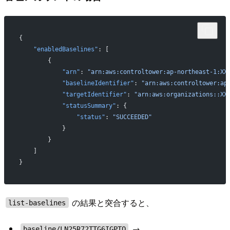
{
    "enabledBaselines"
: [
        {
            "arn"
: 
"arn:aws:controltower:ap-northeast-1:XX
            "baselineIdentifier"
: 
"arn:aws:controltower:ap
            "targetIdentifier"
: 
"arn:aws:organizations::XX
            "statusSummary"
: {
                "status"
: 
"SUCCEEDED"
            }
        }
    ]
}
の結果と突合すると、
list-baselines
→
baseline/LN25R72TTG6IGPTQ