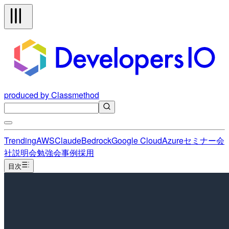
produced by Classmethod
Trending
AWS
Claude
Bedrock
Google Cloud
Azure
セミナー
会
社説明会
勉強会
事例
採用
目次