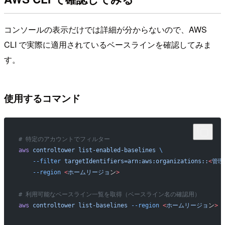
コンソールの表示だけでは詳細が分からないので、AWS
CLI で実際に適用されているベースラインを確認してみま
す。
使用するコマンド
# 特定のアカウントでフィルター
aws
 controltower
 list-enabled-baselines
 \
    --filter
 targetIdentifiers=arn:aws:organizations::
<
管理
    --region
 <
ホームリージョ
ン
>
# 利用可能なベースライン一覧を取得（ベースライン名の確認用）
aws
 controltower
 list-baselines
 --region
 <
ホームリージョ
ン
>