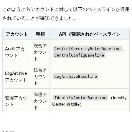
このように各アカウントに対して以下のベースラインが適用
されていることが確認できました。
アカウント
種類
API で確認されたベースライン
統合ア
Audit アカ
,
CentralSecurityRolesBaseline
カウン
ウント
CentralConfigBaseline
ト
統合ア
LogArchive
カウン
LogArchiveBaseline
アカウント
ト
管理ア
管理アカウ
（Identity
IdentityCenterBaseline
カウン
ント
Center 有効時）
ト