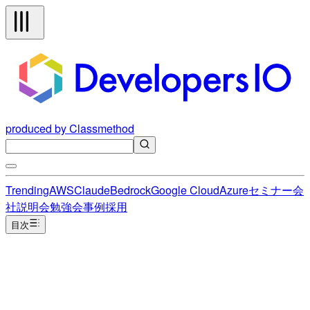
produced by Classmethod
Trending
AWS
Claude
Bedrock
Google Cloud
Azure
セミナー
会
社説明会
勉強会
事例
採用
目次