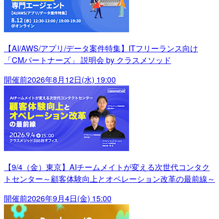
【AI/AWS/アプリ/データ案件特集】ITフリーランス向け
「CMパートナーズ」 説明会 by クラスメソッド
開催前
2026年8月12日(水) 19:00
【9/4（金）東京】AIチームメイトが変える次世代コンタク
トセンター～顧客体験向上とオペレーション改革の最前線～
開催前
2026年9月4日(金) 15:00