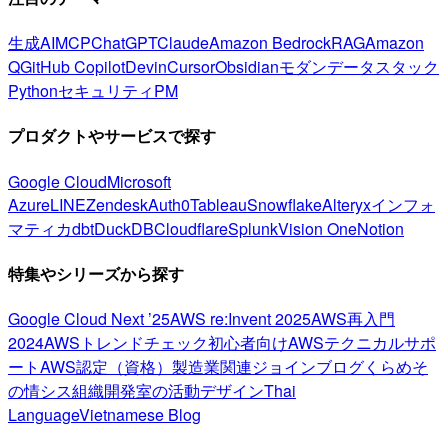
生成AI
MCP
ChatGPT
Claude
Amazon Bedrock
RAG
Amazon
Q
GitHub Copilot
Devin
Cursor
Obsidian
モダンデータスタック
Python
セキュリティ
PM
プロダクトやサービスで探す
Google Cloud
Microsoft
Azure
LINE
Zendesk
Auth0
Tableau
Snowflake
Alteryx
インフォ
マティカ
dbt
DuckDB
Cloudflare
Splunk
Vision One
Notion
特集やシリーズから探す
Google Cloud Next ’25
AWS re:Invent 2025
AWS再入門
2024
AWSトレンドチェック
初心者向け
AWSテクニカルサポ
ート
AWS認定（資格）
製造業関連
ジョインブログ
くらめそ
の情シス
組織開発室の活動
デザイン
Thai
Language
Vietnamese Blog