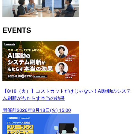
EVENTS
【8/18（火）】コストカットだけじゃない！AI駆動のシステ
ム刷新がもたらす本当の効果
開催前
2026年8月18日(火) 15:00